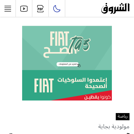
رياضة
مولودية بجاية