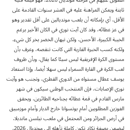
التعويل عليهم في مرحلة مونديال 2026، فهو قيمة فنية
ثابتة ويمكن المراهنة عليه في العشر سنوات القادمة على
الأقل، أي بإمكانه أن يلعب مونديالين على أقل تقدير وهو
في عز عطائه، وقد كان آيت نوري في الكان الأخير برغم
الخيبة الكبيرة، الأحسن، ولكن تيهان الخضر بخر كل شيء،
ولكنه كسب الخبرة القارية التي كانت تنقصه، وعرف بأن
مستوى الكرة الإفريقية ليس سيئا كما يقال، وبأن ظروف
لعب الكرة في القارة السمراء ليس سهلا أيضا، وإذا استعاد
يوسف عطال مستواه من الدوري القطري، وتجنب هو وآيت
نوري الإصابات، فإن المنتخب الوطني سيكون في شهر
مارس القادم في قمة عطائه بجناحيه الطائرين، ويحقق
الفوزين المطلوبين أمام بوتسوانا خارج الديار وأمام موزمبيق
في أرض الجزائر ومن المحتمل في ملعب نيلسن مانديلا،
ليضمن بصفة تكاد تكون كاملة تأهله إلى مونديال 2026،