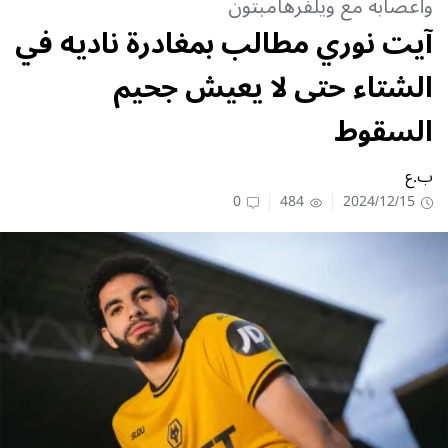
وأعصابه مع ويلفرهامبتون
آيت نوري مطالب بمغادرة ناديه في
الشتاء حتى لا يعيش جحيم
السقوط
ب.ع
0
484
2024/12/15