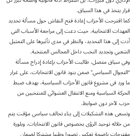
الإداري دون مبررات، بل اشتراط أدلة قانونية واضحة تبرر كل
قرار يتخذ في هذا السياق.
كما اقترحت الأحزاب إعادة فتح النقاش حول مسألة تحديد
العهدات الانتخابية، حيث دعت إلى مراجعة الأسباب التي
أدت إلى هذا التحديد، والنظر في مدى تأثيرها على التمثيل
الشعبي وتجديد النخب داخل المجالس المنتخبة.
وفي سياق متصل، طالبت الأحزاب بإعادة إدراج مسألة
“التجوال السياسي” ضمن بنود قانون الانتخابات، على غرار
ما ورد في مشروع قانون الأحزاب السياسية، بهدف ضبط
الحركة السياسية ومنع الانتقال العشوائي للمنتخبين من
حزب لآخر دون ضوابط.
وتسعى هذه التشكيلات إلى بناء تحالف سياسي مؤقت يتم
من خلاله توحيد الرؤى بخصوص قانون الانتخابات، وبلورة
مقترحات ناضجة تعكس تصورا وطنيا مشتركا لضمان