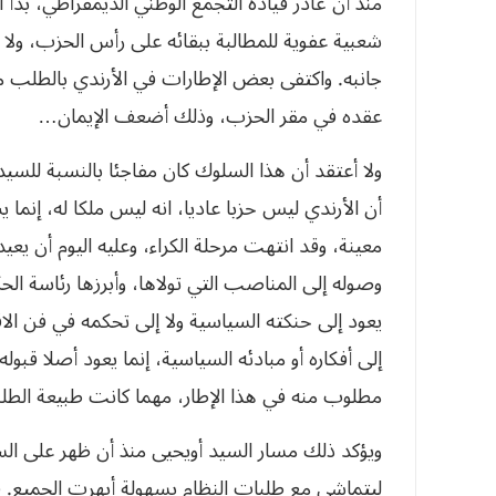
منذ أن غادر قيادة التجمع الوطني الديمقراطي، بدأ
شعبية عفوية للمطالبة ببقائه على رأس الحزب، ولا و
جانبه. واكتفى بعض الإطارات في الأرندي بالطلب من
عقده في مقر الحزب، وذلك أضعف الإيمان…
ولا أعتقد أن هذا السلوك كان مفاجئا بالنسبة للسيد
أن الأرندي ليس حزبا عاديا، انه ليس ملكا له، إنما ي
معينة، وقد انتهت مرحلة الكراء، وعليه اليوم أن يعيد
وصوله إلى المناصب التي تولاها، وأبرزها رئاسة الح
يعود إلى حنكته السياسية ولا إلى تحكمه في فن الاقت
إلى أفكاره أو مبادئه السياسية، إنما يعود أصلا قبول
مطلوب منه في هذا الإطار، مهما كانت طبيعة الطل
ويؤكد ذلك مسار السيد أويحيى منذ أن ظهر على ال
ليتماشى مع طلبات النظام بسهولة أبهرت الجميع. ف