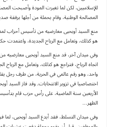
للإسلاميين، لكن لما تغيرت المودة وأصبحت المص
المصالحة الوطنية، وقام بحملة من أجلها برفقة ص
منع السيد أويحيى معارضيه من تأسيس أحزاب لمدة ع
هو كذلك، وتعامل مع الرياح الجديدة، واعتمدت حكو
وفي ميدان آخر، قد منع السيد أويحيى معارضيه من
اتجاه الرياح، فتراجع هو كذلك، وتعامل مع الرياح 
واحد، وهو رقم عالمي في الحرية، من طرف رجل يقال
اختصاصيا في تزوير الانتخابات. وقد فاز السيد أويحيى
الأربعين سنة الماضية، على رأس حزب قام بتأسيسه 
الظهر…
وفي ميدان التسلط، فقد أبدع السيد أويحيى، لما فر
والموظفين، قبل أن يقوم بحملة دفعت عشرات الم