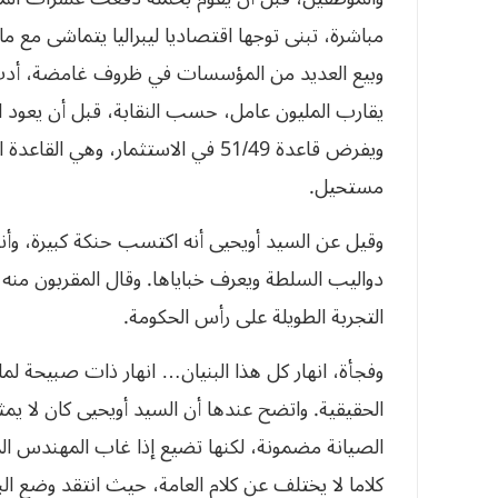
مباشرة، تبنى توجها اقتصاديا ليبراليا يتماشى مع م
وبيع العديد من المؤسسات في ظروف غامضة، أدت إل
يقارب المليون عامل، حسب النقابة، قبل أن يعود ا
ويفرض قاعدة 51/49 في الاستثمار، 
مستحيل.
وقيل عن السيد أويحيى أنه اكتسب حنكة كبيرة، وأن
دواليب السلطة ويعرف خباياها. وقال المقربون من
التجربة الطويلة على رأس الحكومة.
وفجأة، انهار كل هذا البنيان… انهار ذات صبيحة لما
الحقيقية. واتضح عندها أن السيد أويحيى كان لا يمثل
الصيانة مضمونة، لكنها تضيع إذا غاب المهندس ال
كلاما لا يختلف عن كلام العامة، حيث انتقد وضع الب