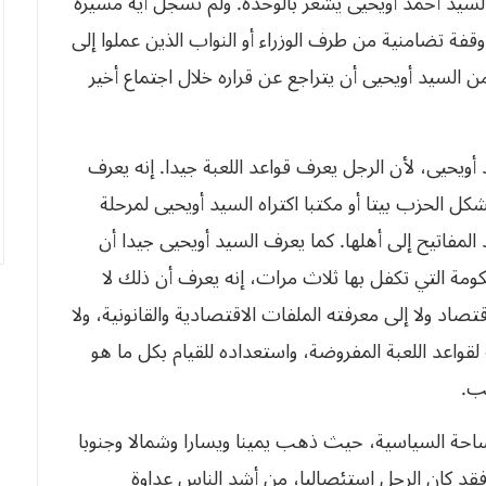
 السيد أحمد أويحيى يشعر بالوحدة. ولم نسجل أية مسيرة
قفة تضامنية من طرف الوزراء أو النواب الذين عملوا إلى
 السيد أويحيى أن يتراجع عن قراره خلال اجتماع أخير
 أويحيى، لأن الرجل يعرف قواعد اللعبة جيدا. إنه يعرف
شكل الحزب بيتا أو مكتبا اكتراه السيد أويحيى لمرحلة
 المفاتيح إلى أهلها. كما يعرف السيد أويحيى جيدا أن
كومة التي تكفل بها ثلاث مرات، إنه يعرف أن ذلك لا
صاد ولا إلى معرفته الملفات الاقتصادية والقانونية، ولا
ه لقواعد اللعبة المفروضة، واستعداده للقيام بكل ما هو
ب.
ساحة السياسية، حيث ذهب يمينا ويسارا وشمالا وجنوبا
قد كان الرجل استئصاليا، من أشد الناس عداوة