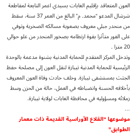
العون المتعاقد بإقليم الغابات بسيدي اعمر التابعة لمقاطعة
شرشال المدعو “محمد. م” البالغ من العمر 37 سنة، سقط
من منحدر جبلي معروف بصعوبة مسالكه الصخرية وتوفي
على الفور متأثرا بقوة ارتطامه بصخور المنحدر من علو حوالي
20 مترا .
وتدخل المركز المتقدم للحماية المدنية بشنوة مدعمة بالوحدة
الرئيسية للحماية المدنية تيبازة لنقل العون إلى مصلحة حفظ
الجثث بمستشفى تيبازة. وخلف حادث وفاة العون المعروف
بأخلاقه الحسنة وانضباطه في العمل، حالة من الحزن وسط
زملائه ومسؤوليه في محافظة الغابات لولاية تيبازة.
…
موضوعها “القلاع الأوراسية القديمة ذات معمار
الطوابق”