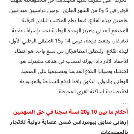
“تحرك” التي تشرف عليها المهندسة في المعلوماتية سهيلة
قرفي في 5 و6 من الشهر الجاري، يومين دراسيين ميدانيين
خاصين بهذه القلاع، فيما نظم المكتب البلدي لترقية
المجتمع المدني وتعزيز الوحدة الوطنية تحت إشراف بلدية
تيغرغار، وبلعيد بريمة، يومي 14 و15 الملتقى الوطني الأول،
لهذه القلاع، وتنطلق التظاهرتان من منبع واحد هو اقتفاء
الأحفاد لآثار دادا بورك لتصب في هدف مشترك هو
الاعتناء وصيانة القلاع القديمة وتصنيفها على الصعيد
الوطني والدولي، لتكون رافدا لدفع السياحة والمردودية
الاقتصادية لساكنة القرى المحيطة.
…
أحكام ما بين 10 و20 سنة سجنا في حق المتهمين
إرهابي سابق ببومرداس ضمن عصابة دولية للاتجار
بالممنوعات