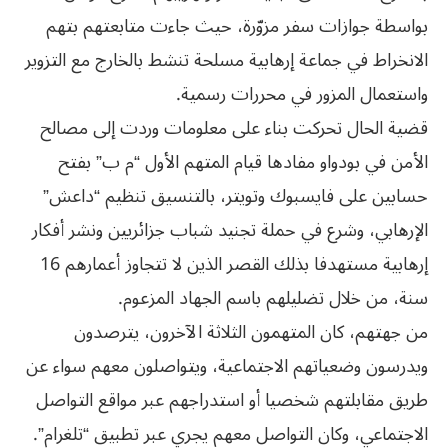
بواسطة جوازات سفر مزوّرة، حيث جاءت متابعتهم بتهم
الانخراط في جماعة إرهابية مسلحة تنشط بالخارج مع التزوير
واستعمال المزور في محررات رسمية.
قضية الحال تحركت بناء على معلومات وردت إلى مصالح
الأمن في بودواو مفادها قيام المتهم الأول “م ب” بفتح
حسابين على فايسبوك وتويتر، بالتنسيق تنظيم “داعش”
الإرهابي، وشرع في حملة تجنيد شباب جزائريين ونشر أفكار
إرهابية مستهدفا بذلك القصر الذين لا تتجاوز أعمارهم 16
سنة، من خلال تضليلهم باسم الجهاد المزعوم.
من جهتهم، كان المتهمون الثلاثة الآخرون، يترصدون
ويدرسون وضعياتهم الاجتماعية، ويتواصلون معهم سواء عن
طريق مقابلتهم شخصيا أو استدراجهم عبر مواقع التواصل
الاجتماعي، وكان التواصل معهم يجري عبر تطبيق “تلغرام”.