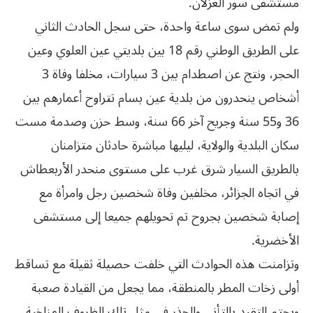
مستشفى سور الغزلان.
ولم تمض سوى ساعة واحدة، حتى سجل الحادث الثاني
على الطريق الوطني رقم 18 بين بلديتي عين العلوي وعين
الحجر، ونتج عن اصطدام بين 3 سيارات، مخلفا وفاة 3
أشخاص ينحدرون من بلدية عين بسام تتراوح أعمارهم بين
36 و55 سنة وجريح آخر 66 سنة، وسط حزن وصدمة مست
سكان البلدية والولاية، ليليها مباشرة حادثان متزامنان
بالطريق السيار شرق غرب على مستوى منحدر الأربعطاش
في اتجاه الجزائر، مخلفين وفاة شخصين رجل وامرأة مع
إصابة شخصين بجروح تم تحويلهم جميعا إلى مستشفى
الأخضرية.
وتزامنت هذه الحوادث التي خلفت حصيلة ثقيلة مع تساقط
أولى زخات المطر بالمنطقة، مما يجعل من القيادة صعبة
ويحتم التقيد بالتأني والحذر في مثل تلك الظروف المناخية،