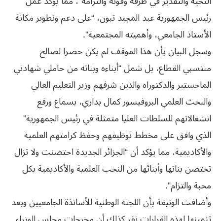
التحية والتقدير في ظرفه وقوته والتزامه”، مما يؤكد عمل
رئيس الجمهورية عبد المجيد تبون، “على دعم وتطوير مكانة
الأستاذ الجامعي، وأهميته المجتمعية”.
وسجل البيان بأن هذا الموقف لم يكن حصرا لصالح
منتسبي القطاع، بل شمل “أبناءه وبناته من حاملي شهادتي
الماجستير والدكتوراه والذين شرفهم وزير التعليم العالي
والبحث العلمي البروفيسور كمال بداري، بسماع ورفع
انشغالاتهم للسلطات العليا متمثلة في رئيس الجمهورية”
الذي وافق على مخطط توظيفهم وحفظ كرامتهم العلمية
والأكاديمية، مما يؤكد أن “الجزائر الجديدة احتضنت ولا تزال
تحتضن بناتها وأبنائها من النخب العلمية والأكاديمية بكل
محبة والتزام”.
وأضافت الوثيقة بأن اللجنة الوطنية للأساتذة الجامعيين وبعد
تثمينها لهذه القرارات تقر كذلك أن مخرجات مجلس الوزراء