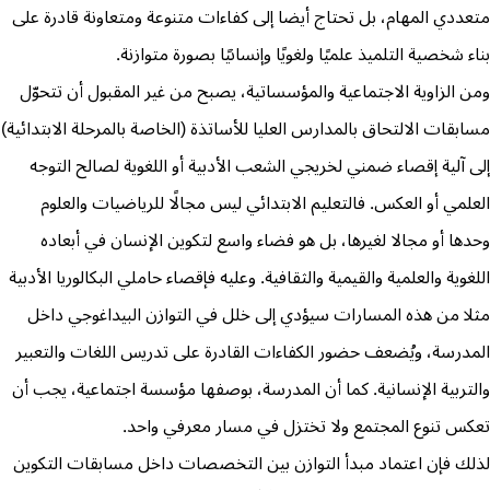
متعددي المهام، بل تحتاج أيضا إلى كفاءات متنوعة ومتعاونة قادرة على
بناء شخصية التلميذ علميًا ولغويًا وإنسانيًا بصورة متوازنة.
ومن الزاوية الاجتماعية والمؤسساتية، يصبح من غير المقبول أن تتحوّل
مسابقات الالتحاق بالمدارس العليا للأساتذة (الخاصة بالمرحلة الابتدائية)
إلى آلية إقصاء ضمني لخريجي الشعب الأدبية أو اللغوية لصالح التوجه
العلمي أو العكس. فالتعليم الابتدائي ليس مجالًا للرياضيات والعلوم
وحدها أو مجالا لغيرها، بل هو فضاء واسع لتكوين الإنسان في أبعاده
اللغوية والعلمية والقيمية والثقافية. وعليه فإقصاء حاملي البكالوريا الأدبية
مثلا من هذه المسارات سيؤدي إلى خلل في التوازن البيداغوجي داخل
المدرسة، ويُضعف حضور الكفاءات القادرة على تدريس اللغات والتعبير
والتربية الإنسانية. كما أن المدرسة، بوصفها مؤسسة اجتماعية، يجب أن
تعكس تنوع المجتمع ولا تختزل في مسار معرفي واحد.
لذلك فإن اعتماد مبدأ التوازن بين التخصصات داخل مسابقات التكوين