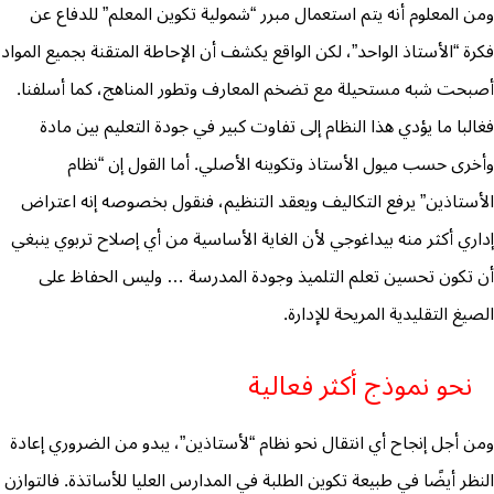
ومن المعلوم أنه يتم استعمال مبرر “شمولية تكوين المعلم” للدفاع عن
فكرة “الأستاذ الواحد”، لكن الواقع يكشف أن الإحاطة المتقنة بجميع المواد
أصبحت شبه مستحيلة مع تضخم المعارف وتطور المناهج، كما أسلفنا.
فغالبا ما يؤدي هذا النظام إلى تفاوت كبير في جودة التعليم بين مادة
وأخرى حسب ميول الأستاذ وتكوينه الأصلي. أما القول إن “نظام
الأستاذين” يرفع التكاليف ويعقد التنظيم، فنقول بخصوصه إنه اعتراض
إداري أكثر منه بيداغوجي لأن الغاية الأساسية من أي إصلاح تربوي ينبغي
أن تكون تحسين تعلم التلميذ وجودة المدرسة … وليس الحفاظ على
الصيغ التقليدية المريحة للإدارة.
نحو نموذج أكثر فعالية
ومن أجل إنجاح أي انتقال نحو نظام “لأستاذين”، يبدو من الضروري إعادة
النظر أيضًا في طبيعة تكوين الطلبة في المدارس العليا للأساتذة. فالتوازن