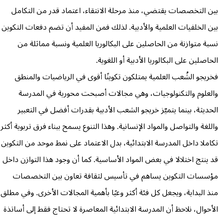
بين التخصصات يقتضي، منذ مرحلة الانتقاء، اعتماد قدر من التكامل
بين الخلفيات العلمية والأدبية. لذلك فمن المفيد أن تضم دفعات التكوين
نسبة متوازنة من الحاصلين على البكالوريا العلمية ونسبة مماثلة من
الحاصلين على البكالوريا الأدبية أو اللغوية.
فخريجو الشُعب العلمية يمتلكون تكوينًا أقوى في الرياضيات والمنطق
والعلوم والتكنولوجيات، وهي مجالات أصبحت محورية في المدرسة
الحديثة، بينما يتميّز خريجو الشعب الأدبية بقدرات أفضل في التعبير
واللغة والتواصل والمواد الإنسانية. وهذا التنوع يسمح ببناء فرق تربوية أكثر
تكاملا داخل المدرسة الابتدائية، بدل الاعتماد على نمط موحد من التكوين
قد ينتج اختلالا في بعض المواد الأساسية. كما أن وجود هذا التوازن داخل
مؤسسات التكوين يساهم في تأسيس لثقافة تعاون بين التخصصات
منذ البداية، ويجعل كل فئة أكثر وعيًا بأهمية المجالات الأخرى. وفي مطلق
الأحوال، نلاحظ أن المدرسة الابتدائية المعاصرة لا تحتاج فقط إلى أساتذة