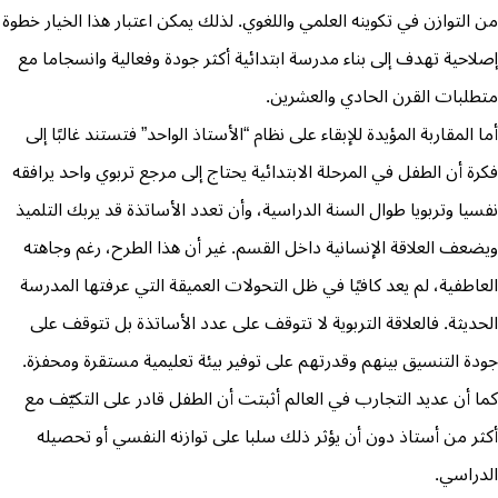
من التوازن في تكوينه العلمي واللغوي. لذلك يمكن اعتبار هذا الخيار خطوة
إصلاحية تهدف إلى بناء مدرسة ابتدائية أكثر جودة وفعالية وانسجاما مع
متطلبات القرن الحادي والعشرين.
أما المقاربة المؤيدة للإبقاء على نظام “الأستاذ الواحد” فتستند غالبًا إلى
فكرة أن الطفل في المرحلة الابتدائية يحتاج إلى مرجع تربوي واحد يرافقه
نفسيا وتربويا طوال السنة الدراسية، وأن تعدد الأساتذة قد يربك التلميذ
ويضعف العلاقة الإنسانية داخل القسم. غير أن هذا الطرح، رغم وجاهته
العاطفية، لم يعد كافيًا في ظل التحولات العميقة التي عرفتها المدرسة
الحديثة. فالعلاقة التربوية لا تتوقف على عدد الأساتذة بل تتوقف على
جودة التنسيق بينهم وقدرتهم على توفير بيئة تعليمية مستقرة ومحفزة.
كما أن عديد التجارب في العالم أثبتت أن الطفل قادر على التكيّف مع
أكثر من أستاذ دون أن يؤثر ذلك سلبا على توازنه النفسي أو تحصيله
الدراسي.