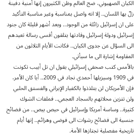
الكيان الصهيوني، ضج العالم وظن الكثيرون إنها أمنية دفينة
زلّ بها اللسان.. إلا انه واصل بمناسبة وغير مناسبة التأكيد
على ان إسرائيل زائلة من الوجود.. وبعد أشهر قليلة كان جنود
‬المقاومة‮ ‬إشارة‮ ‬الى‮ ‬ما‮ ‬سيأتي‮.‬
بالأمس كتب صحفي إسرائيلي يقول ان تل أبيب تكونت
في 1909 وسيزيلها أحمدي نجاد في 2009.. أيا كان الأمر،
فإن الأمريكان لن يتلذذوا بالكفيار الإيراني والفستق الحلبي
ولن تتزين محلاتهم بالسجاد العجمي.. فملفات الشوك
‬تاريخية‮ ‬مفصلية‮ ‬تجتازها‮ ‬الأمة‮. ‬