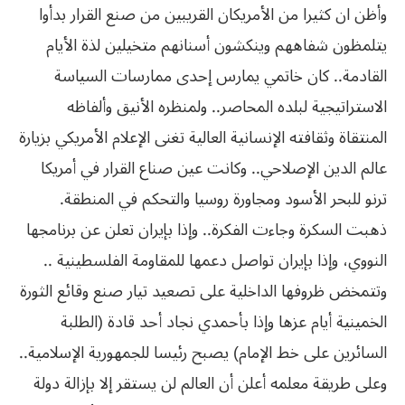
وأظن ان كثيرا من الأمريكان القريبين من صنع القرار بدأوا
يتلمظون شفاههم وينكشون أسنانهم متخيلين لذة الأيام
القادمة.. كان خاتمي يمارس إحدى ممارسات السياسة
الاستراتيجية لبلده المحاصر.. ولمنظره الأنيق وألفاظه
‬ترنو‮ ‬للبحر‮ ‬الأسود‮ ‬ومجاورة‮ ‬روسيا‮ ‬والتحكم‮ ‬في‮ ‬المنطقة‮.‬
ذهبت السكرة وجاءت الفكرة.. وإذا بإيران تعلن عن برنامجها
النووي، وإذا بإيران تواصل دعمها للمقاومة الفلسطينية ..
وتتمخض ظروفها الداخلية على تصعيد تيار صنع وقائع الثورة
الخمينية أيام عزها وإذا بأحمدي نجاد أحد قادة (الطلبة
السائرين على خط الإمام) يصبح رئيسا للجمهورية الإسلامية..
وعلى طريقة معلمه أعلن أن العالم لن يستقر إلا بإزالة دولة