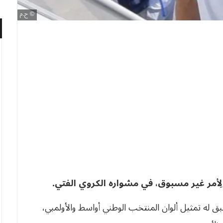
ح.م
لِأمر غير مسبوق، في مشواره الكروي الفتي.
 بوراس البالغ من العمر 24 سنة، سبق له تمثيل ألوان المنتخب الوطني أواسط والأولمبي،