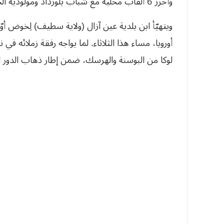
وأحرز 6 ألقاب محلية مع شباب بلوزداد ومولودية الجزائر.
ويتهيّأ ابن بلدية عين آزال (ولاية سطيف) لِخوض أوّل
أوروبا، مساء هذا الثلاثاء. لما يواجه رفقة زملائه في
لوكا من البوسنة والهرسك، ضمن إطار ذهاب الدور ا