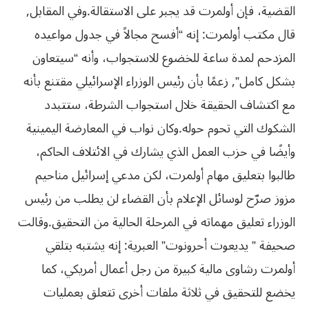
القضية، فإن أولمرت قد يجبر على الاستقالة.
وفي المقابل,
قال مكتب أولمرت: إنه “أفسح مجالاً في جدول مواعيده
المزدحم لمدة ساعة للخضوع للاستجواب، وأنه “سيتعاون
بشكل كامل”, زعمًا بأن رئيس الوزراء الإسرائيلي مقتنع بأنه
مع اكتشاف الحقيقة خلال استجواب الشرطة، ستتبدد
الشكوك التي تحوم حوله.
وكان نواب في المعارضة اليمينية
وأيضًا في حزب العمل الذي يشارك في الائتلاف الحاكم،
طالبوا بتعليق مهام أولمرت، لكن مدعي إسرائيل مناحيم
مزوز صرّح لوسائل الإعلام بأن القضاء لن يطلب من رئيس
الوزراء تعليق مهماته في المرحلة الحالية من التحقيق.
وقالت
صحيفة ” يديعوت أحرونوت” العبرية: إنه يشتبه بتلقي
أولمرت رشاوى مالية كبيرة من رجل أعمال أمريكي، كما
يخضع للتحقيق في ثلاثة ملفات أخرى تتعلق بعمليات