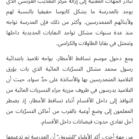
تبادر الجهات المعنية إلى إزالة مركز التعذيب الفرنسي الذي
يوجد بالمدرسة ما يشكل كابوسا حقيقيا بالنسبة لهم
ولأبنائهم المتمدرسين، وأكثر من ذلك فإن المدرسة تواجه
منذ عدة سنوات مشكل تواجد النفايات الحديدية داخلها
وتتمثل في بقايا الطاولات والكراسي.
ومع دخول موسم تساقط الأمطار، يواجه تلاميذ بابتدائية
رسول محمد مشكل التسرّبات المائية الذي بات يؤرق
التلاميذ المتمدرسين بها والأساتذة على حدّ سواء، حيث أن
التلاميذ يدرسون في ظروف مزرية جراء التسربات المائية من
النوافذ إلى داخل الأقسام أثناء تساقط الأمطار، إذ يضطر
المعلمون إلى وضع أوعية بالقرب من أماكن التسرّبات من
أجل تفادي حدوث فيضانات داخل الأقسام.
من جهة أخرى، أكد الأولياء “للشروق” أن المدرسة تم تدعيمها