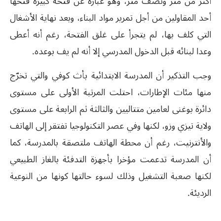
أكثر من متر ونصف متر، وهو عبارة عن فتحة كبيرة فتحها
أحد المقاولين من أجل تمرير مواد البناء، وبعد نهاية الأشغال
التي كلف بها، لم يتجرأ على غلق الفتحة، رغم أنه أعطى
وعدا لبنائه قبل الدخول المدرسي إلا أنه لم يف بوعده.
وجب التذكير أن المدرسة الابتدائية بأث كوفي والتي تخرّج
منها مئات الإطارات، احتلت المرتبة الأولى على مستوى
دائرة بوغنى لعامين متتاليين والثالثة ثم الرابعة على مستوى
ولاية تيزي وزو، لكنها وفي عصر التكنولوجيا تفتقر إلى الهاتف
والأنترنيت، رغم أن محطة الهاتف ملتصقة بالمدرسة، كما
أن المدرسة تدعمت مؤخرا بأجهزة التدفئة بالغاز الطبيعي
لكنها صعبة التشغيل وذلك لسوء حالتها كونها من النوعية
الرديئة.