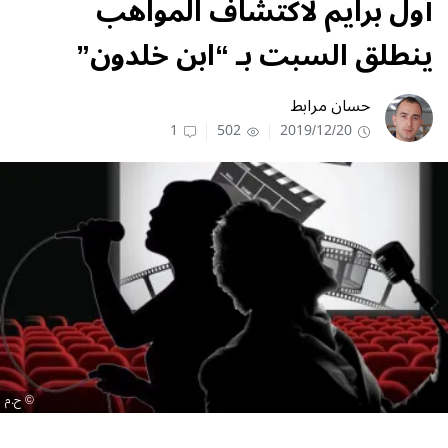
أول برايم لاكتشاف المواهب
ينطلق السبت بـ “ابن خلدون”
حسان مرابط
1
502
2019/12/20
ح.م