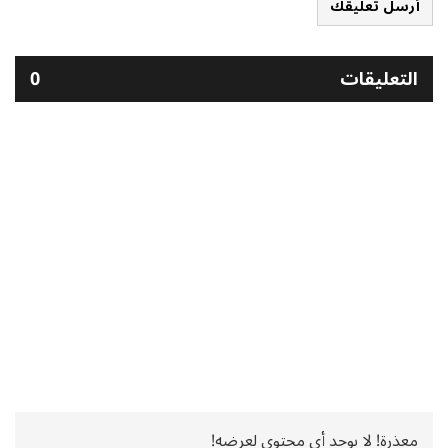
أرسل تعليقك
التعليقات
0
معذرة! لا يوجد أي محتوى لعرضه!