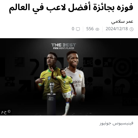
فوزه بجائزة أفضل لاعب في العالم
عمر سلامي
0
556
2024/12/18
ح.م
فينيسيوس جونيور