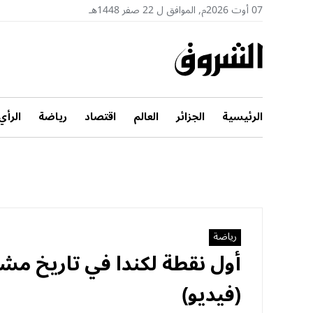
07 أوت 2026م, الموافق ل 22 صفر 1448هـ
الرئيسية
الجزائر
العالم
اقتصاد
رياضة
الرأي
رياضة
أول نقطة لكندا في تاريخ مشا
(فيديو)