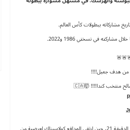
تعادل منتخب كندا بهدف لمثله مع منتخب ا
ونجح المنتخب الكندي في حصد أول 
وانهزم منتخب كندا في الست م
🚨🚨
التعااااااااااااااااااا
لارين يسجل هدف جميل ج
p
J
وكان منتخب البوسنة والهرسك سباقا للتهديف في الدقيقة 21، حين ارتقى المدافع كولاسيناك لعرضية من