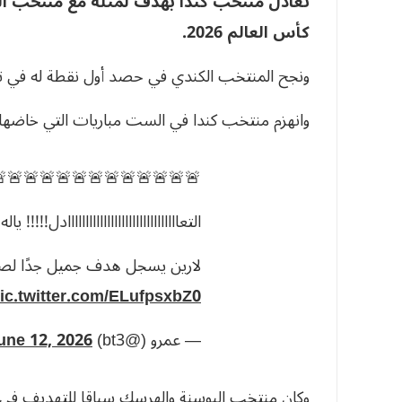
لبوسنة والهرسك، في مستهل مشواره ببطولة
كأس العالم 2026.
نقطة له في تاريخ مشاركاته ببطولات كأس العالم.
باريات التي خاضها خلال مشاركته في نسختي 1986 و2022.
🚨🚨🚨🚨🚨🚨🚨🚨🚨🚨🚨🚨
اااااااااااادل!!!!! ياله من هدف جميل!!!!
دًا لصالح منتخب كندا!!!! 🤯🇨🇦
ic.twitter.com/ELufpsxbZ0
une 12, 2026
— عمرو (@bt3)