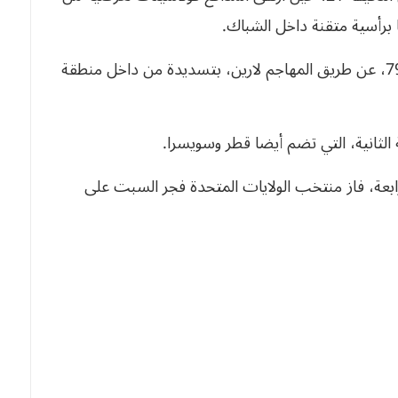
 برأسية متقنة داخل الشباك.
ونجح منتخب كندا في معادلة النتيجة في الدقيقة 79، عن طريق المهاجم لارين، بتسديدة من داخل منطقة
 الثانية، التي تضم أيضا قطر وسويسرا.
ابعة، فاز منتخب الولايات المتحدة فجر السبت على