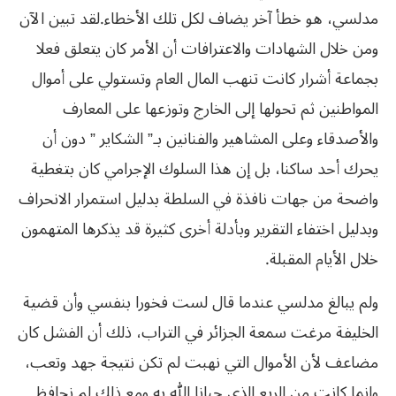
مدلسي، هو خطأ آخر يضاف لكل تلك الأخطاء.لقد تبين الآن
ومن خلال الشهادات والاعترافات أن الأمر كان يتعلق فعلا
بجماعة أشرار كانت تنهب المال العام وتستولي على أموال
المواطنين ثم تحولها إلى الخارج وتوزعها على المعارف
والأصدقاء وعلى المشاهير والفنانين بـ” الشكاير ” دون أن
يحرك أحد ساكنا، بل إن هذا السلوك الإجرامي كان بتغطية
واضحة من جهات نافذة في السلطة بدليل استمرار الانحراف
وبدليل اختفاء التقرير وبأدلة أخرى كثيرة قد يذكرها المتهمون
خلال الأيام المقبلة.
ولم يبالغ مدلسي عندما قال لست فخورا بنفسي وأن قضية
الخليفة مرغت سمعة الجزائر في التراب، ذلك أن الفشل كان
مضاعف لأن الأموال التي نهبت لم تكن نتيجة جهد وتعب،
وإنما كانت من الريع الذي حبانا الله به ومع ذلك لم نحافظ