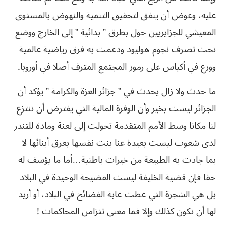
عليه، وعوض أن ينفق لتحقيق التنمية والنهوض بالمستوى
المعيشي للجزايريين حول بطرق ” بدائية ” إلى الخارج ووضع
تحت تصرف نجوم هوليود ودعمت به فرق رياضية عالمية
ووزع في أكياس على رموز المجتمع المترف أصلا في أوروبا.
ما حدث ولا زال يحدث في ” جزائر العزة والكرامة ” يؤكد أن
الجزائر ليست بخير وأن الوفرة المالية التي يفترض أن تنتزع
لنا مكانا وسط الأمم المتقدمة تحولت إلى لعنة ومادة للتندر
لدى شعوب ليست بعيدة عنا بنت نفسها بعرق أبنائها لا
بما جادت به الطبيعة من خيرات باطنية…أما ما يؤسف له
حقا فإن قضية الخليفة ليست الفضيحة الوحيدة في البلاد
بل هي الشجرة التي غطت غابة الفضائح في البلاد، أو أريد
لها أن تكون كذلك وإلا فما معنى تتزامن المحاكمات !