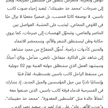
الوطن والحرية، فالعرض ينطلق من فلسطين الجريحة، ويعبر
إلى صرخات “محمد خذ حقيبتك”، ليعيد إحياء صوت كاتب
ياسين، لا بوصفه كاتبًا فحسب، بل ضميرًا جمعيًا لا يزال حيًا
في اللاوعي الجماعي، ليذيب على الخشبة، الفواصل بين
الحاضر والماضي، وتتحوّل الهمسات إلى صرخات، كما يروي
حكاية وطن ليستنطق الشعر والألم، ويستحضر الانتماء
والحنين كأدوات درامية، تُحوِّل المتفرّج من مجرد مشاهد
إلى شاهد على الذاكرة، متفاعل، نابض، متأمل، وباكٍ أحيانًا.
وسيشهد العمل الذي ستنطلق جولته الفنية يوم 02 جويلية
من مسقط الراحل كاتب ياسين بقسنطينة، لقاءً فنيًا
وإنسانيًا نادرًا بين جيل المؤسسين والجيل الجديد، إذ يشارك
في المسرحية قدماء فرقة كاتب ياسين، الذين صنعوا معه
أعمالاً خالدة مثل “فلسطين المغدورة”، “محمد خذ حقيبتك”،
و”حرب الألفي عام”، على غرار لمير بن سعيد نصر الدين،