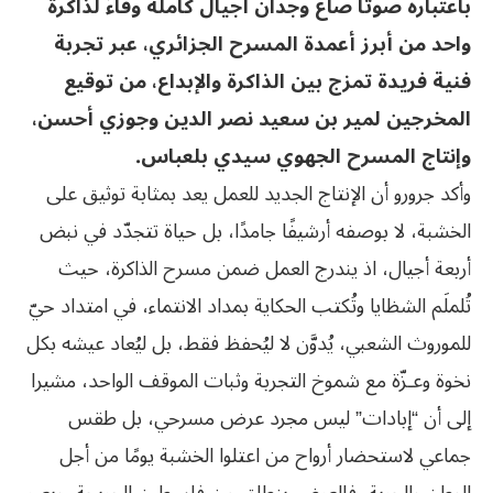
باعتباره صوتا صاغ وجدان أجيال كاملة وفاءً لذاكرة
واحد من أبرز أعمدة المسرح الجزائري، عبر تجربة
فنية فريدة تمزج بين الذاكرة والإبداع، من توقيع
المخرجين لمير بن سعيد نصر الدين وجوزي أحسن،
وإنتاج المسرح الجهوي سيدي بلعباس.
وأكد جرورو أن الإنتاج الجديد للعمل يعد بمثابة توثيق على
الخشبة، لا بوصفه أرشيفًا جامدًا، بل حياة تتجدّد في نبض
أربعة أجيال، اذ يندرج العمل ضمن مسرح الذاكرة، حيث
تُلملَم الشظايا وتُكتب الحكاية بمداد الانتماء، في امتداد حيّ
للموروث الشعبي، يُدوَّن لا ليُحفظ فقط، بل ليُعاد عيشه بكل
نخوة وعـزّة مع شموخ التجربة وثبات الموقف الواحد، مشيرا
إلى أن “إبادات” ليس مجرد عرض مسرحي، بل طقس
جماعي لاستحضار أرواح من اعتلوا الخشبة يومًا من أجل