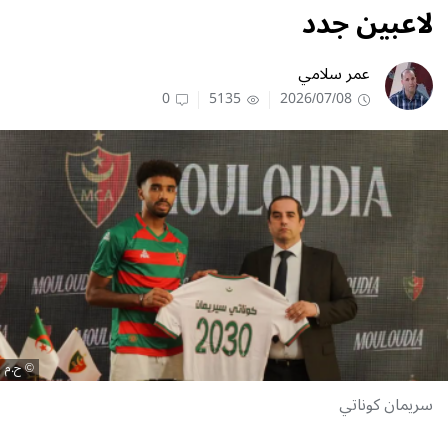
لاعبين جدد
عمر سلامي
0
5135
2026/07/08
ح.م
سريمان كوناتي