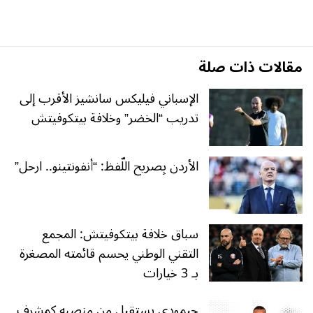
مقالات ذات صلة
الإسباني فيليكس سانشيز الأقرب إلى
تدريب “الخضر” وخلافة بيتكوفيتش
الأردن بِصريح اللّفظ: “أنفونتينو.. ارحل”
سباق خلافة بيتكوفيتش: المجمع
التقني الوطني يحسم قائمته المصغرة
بـ 3 خيارات
حيمودي يستقيل من منصبه كمشرف