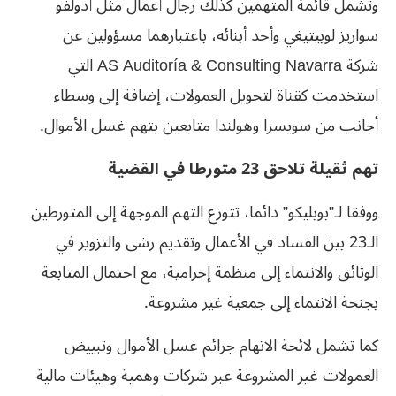
وتشمل قائمة المتهمين كذلك رجال أعمال مثل أدولفو
سواريز لوبيتيغي ‏وأحد أبنائه، باعتبارهما مسؤولين عن
شركة AS Auditoría & ‎Consulting Navarra التي
استخدمت كقناة لتحويل العمولات، إضافة إلى ‏وسطاء
أجانب من سويسرا وهولندا متابعين بتهم غسل الأموال.
تهم ثقيلة تلاحق 23 متورطا في القضية
ووفقا لـ”بوبليكو” دائما، تتوزع التهم الموجهة إلى المتورطين
الـ23 بين الفساد في الأعمال وتقديم رشى والتزوير في
الوثائق والانتماء إلى منظمة إجرامية، مع احتمال المتابعة
بجنحة الانتماء إلى جمعية غير مشروعة.
كما تشمل لائحة الاتهام جرائم غسل الأموال وتبييض
العمولات غير المشروعة عبر شركات وهمية وهيئات مالية