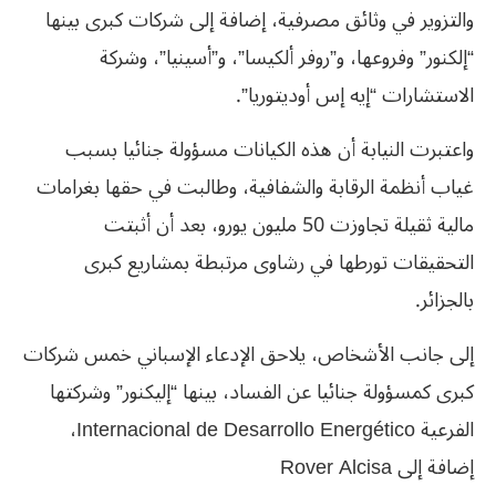
والتزوير في وثائق مصرفية، إضافة ‏إلى شركات كبرى بينها
“إلكنور” وفروعها، و”روفر ألكيسا”، و”أسينيا”، ‏وشركة
الاستشارات “إيه إس أوديتوريا”.
واعتبرت النيابة أن هذه الكيانات ‏مسؤولة جنائيا بسبب
غياب أنظمة الرقابة والشفافية، وطالبت في حقها ‏بغرامات
مالية ثقيلة تجاوزت 50 مليون يورو، بعد أن أثبتت
التحقيقات ‏تورطها في رشاوى مرتبطة بمشاريع كبرى
بالجزائر.
إلى جانب الأشخاص، يلاحق الإدعاء الإسباني خمس شركات
كبرى كمسؤولة ‏جنائيا عن الفساد، بينها “إليكنور” وشركتها
الفرعية Internacional de ‎Desarrollo Energético،
إضافة إلى Rover Alcisa