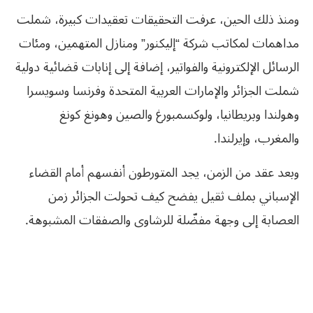
ومنذ ذلك الحين، عرفت التحقيقات تعقيدات كبيرة، شملت
مداهمات ‏لمكاتب شركة “إليكنور” ومنازل المتهمين، ومئات
الرسائل الإلكترونية والفواتير، إضافة ‏إلى إنابات قضائية دولية
شملت الجزائر والإمارات العربية المتحدة وفرنسا وسويسرا
وهولندا و‏بريطانيا، ولوكسمبورغ والصين وهونغ كونغ
والمغرب، وإيرلندا.
وبعد عقد من الزمن، يجد المتورطون أنفسهم أمام القضاء
الإسباني بملف ثقيل ‏يفضح كيف تحولت الجزائر زمن
العصابة إلى وجهة مفضّلة للرشاوى والصفقات ‏المشبوهة.