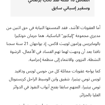
التماس 18 سنة ضد نائب برلماني
وسفير إسباني سابق
أما العقوبات الأشد، فقد التمستها النيابة في حق اثنين من
مديري مجموعة ‏”إليكنور” الباسكية، هما جرمان خونكيرا
بالومايريس ورامون لوبيث ‏لاكس، إذ يواجهان 21 سنة سجنا
نافذا بعد أن وجهت لهما تهم الفساد في ‏الأعمال، الرشوة
النشطة، التزوير، والانتماء إلى منظمة إجرامية.
كما يواجه ‏عقوبات مماثلة كل من خوسي لويس ودافيد
لويس تومي بيثيرا، شقيق ‏وابن الوسيط الراحل كريستوبال
تومي بيثيرا، المتهم سابقا بفتح أبواب ‏النفوذ في الدوائر
العليا بالجزائر.