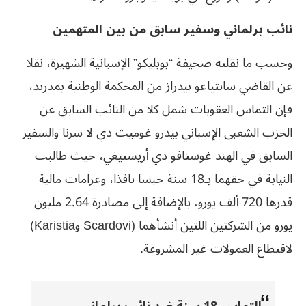
نائب برلماني وسفير سابق من بين المتهمين
وحسب ما نقلته صحيفة “بوبليكو” الإسبانية الشهيرة، نقلا
عن القاضي سانتياغو بيدراز من المحكمة الوطنية بمدريد،
فإن ‏التماس العقوبات شمل كلا من النائب السابق عن
الحزب الشعبي الإسباني ‏بيدرو غوميث دي لا سرنا والسفير
السابق في الهند غوستافو دي ‏أريستيغي، حيث طالبت
النيابة في حقهما بـ18 سنة حبسا نافذا، ‏وغرامات مالية
قدرها 720 ألف يورو، بالإضافة إلى مصادرة 2.64 مليون
يورو ‏من الشركتين اللتين أنشأهما (Scardovi وKaristia)
لاقتطاع العمولات غير ‏المشروعة.