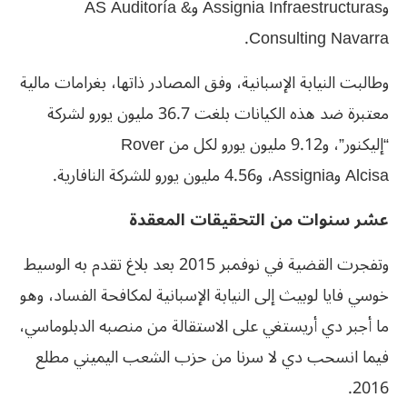
وAssignia ‎Infraestructuras وAS Auditoría &
Consulting Navarra.
وطالبت النيابة الإسبانية، وفق المصادر ذاتها، بغرامات مالية
معتبرة ضد هذه الكيانات بلغت 36.7 مليون يورو لشركة
“إليكنور”، ‏و9.12 مليون يورو لكل من Rover
Alcisa وAssignia، و4.56 مليون يورو ‏للشركة النافارية.
عشر سنوات من التحقيقات المعقدة
وتفجرت القضية في نوفمبر 2015 بعد بلاغ تقدم به الوسيط
خوسي فايا ‏لوبيث إلى النيابة الإسبانية لمكافحة الفساد، وهو
ما أجبر دي أريستغي على ‏الاستقالة من منصبه الدبلوماسي،
فيما انسحب دي لا سرنا من حزب الشعب اليميني ‏مطلع
2016.