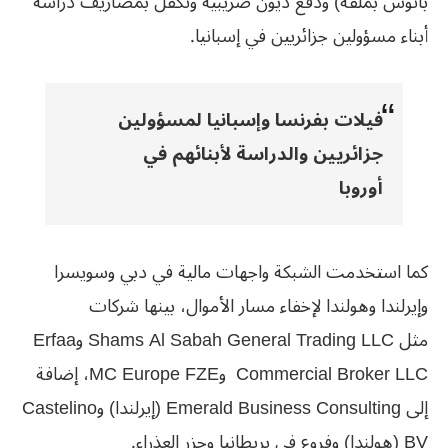
بانوس بملقة) ودفع ديون ‏ضريبية وتكفل بمصاريف دراسة
أبناء مسؤولين جزائريين في إسبانيا.
فيلات بفرنسا وإسبانيا لمسؤولين
جزائريين
و
الدراسة لأبنائهم في
أوروبا
كما استخدمت الشبكة واجهات مالية في دبي وسويسرا
وإيرلندا وهولندا لإخفاء ‏مسار الأموال، بينها شركات
مثل Shams Al Sabah General Trading ‎LLC وErfaa
Commercial Broker LLC وMC Europe FZE، إضافة
‏إلى Emerald Business Consulting (إيرلندا) وCastelino
BV (هولندا) ‏وفروع في بريطانيا وجزر العذراء.