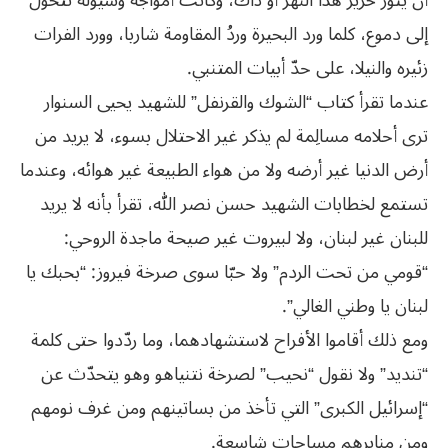
أن يثور خرير هذا النهر أو ذاك، وكانت أمواجه وسيوله تتحوّل
إلى دموع، كلما ورد البحيرة وردُ المقاومة شاربا، وورد الفرات
زئيره والنيلا، على حدّ أبيات المتنبي.
عندما تقرأ كتاب “الشوك والقرنفل” للشهيد يحيى السنوار
ترى أحلامه مسالِمة لم يذكر غير الاحتلال بسوء، لا يريد من
أرض الدنيا غير أرضه ولا من هواء الطبيعة غير هوائه، وعندما
تستمع لخطابات الشهيد حسن نصر الله، تقرأ بأنه لا يريد
للبنان غير لبنان، ولا لبيروت غير صيحة ماجدة الروحي:
“قومي من تحت الردم” ولا حبّا سوى صرخة فيروز: “بحبك يا
لبنان يا وطني الغالي”.
ومع ذلك أقاموا الأفراح لاستشهادهما، وما ردّدوا حتى كلمة
“تنديد” ولا نقول “نحيب” لصرخة نتنياهو وهو يتحدّث عن
“إسرائيل الكبرى” التي تأخذ من بساتينهم ومن غرف نومهم
ومن منابرهم مساحات شاسعة.