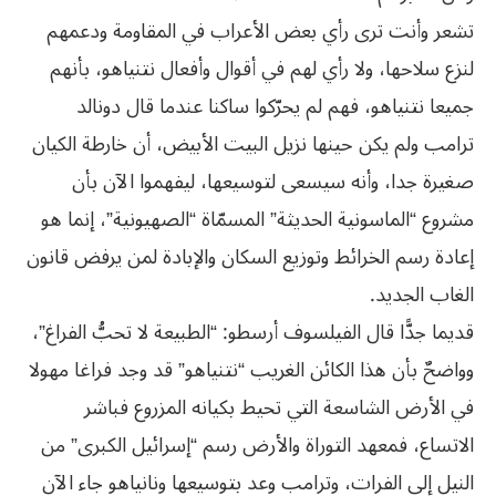
تشعر وأنت ترى رأي بعض الأعراب في المقاومة ودعمهم
لنزع سلاحها، ولا رأي لهم في أقوال وأفعال نتنياهو، بأنهم
جميعا نتنياهو، فهم لم يحرّكوا ساكنا عندما قال دونالد
ترامب ولم يكن حينها نزيل البيت الأبيض، أن خارطة الكيان
صغيرة جدا، وأنه سيسعى لتوسيعها، ليفهموا الآن بأن
مشروع “الماسونية الحديثة” المسمّاة “الصهيونية”، إنما هو
إعادة رسم الخرائط وتوزيع السكان والإبادة لمن يرفض قانون
الغاب الجديد.
قديما جدًّا قال الفيلسوف أرسطو: “الطبيعة لا تحبُّ الفراغ”،
وواضحٌ بأن هذا الكائن الغريب “نتنياهو” قد وجد فراغا مهولا
في الأرض الشاسعة التي تحيط بكيانه المزروع فباشر
الاتساع، فمعهد التوراة والأرض رسم “إسرائيل الكبرى” من
النيل إلى الفرات، وترامب وعد بتوسيعها ونانياهو جاء الآن