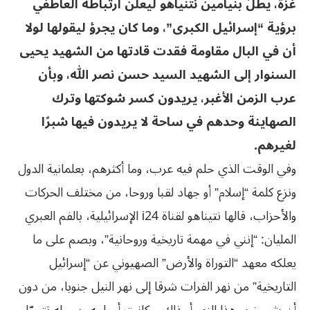
غزة، يطلّ بنيامين نتنياهو ليعلن ارتباطه العاطفي
برؤية “إسرائيل الكبرى”، وما كان يجرؤ ليقولها لولا
أن في البال مقاومة فقدت قادتها من الشهيد يحيى
السنوار إلى الشهيد السيد حسن نصر الله، وبأن
عرب الزمن الأغبر، يريدون كسر شوكتها وترك
الصهاينة وحدهم في ساحة لا يريدون فيها شبرًا
لغيرهم.
وفي الوقت الذي حلم فيه عرب، وما أكثرهم، بعلمانية الدول
ونزع كلمة “إسلام” أو جهاد لقبا وروحا، من مختلف الحركات
والأحزاب، قالها نتيناهو لقناة i24 الإسرائيلية، بالفم العبري
المليان: “إنني في مهمة تاريخية وروحانية”، وبصم على ما
يعلكه معهد “التوراة والأرض” الصهيوني عن “إسرائيل
التاريخية” من نهر الفرات شرقا إلى نهر النيل جنوبا، من دون