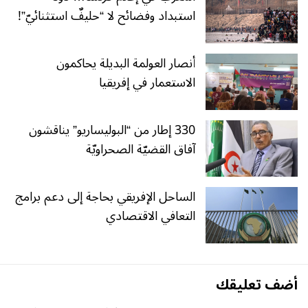
استبداد وفضائح لا “حليفٌ استثنائيّ”!
أنصار العولمة البديلة يحاكمون
الاستعمار في إفريقيا
330 إطار من “البوليساريو” يناقشون
آفاق القضيّة الصحراويّة
الساحل الإفريقي بحاجة إلى دعم برامج
التعافي الاقتصادي
أضف تعليقك