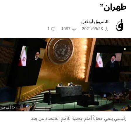
طهران”
الشروق أونلاين
1
1087
2021/09/23
أ ف ب
رئيسي يلقي خطاباً أمام جمعية للأمم المتحدة عن بعد