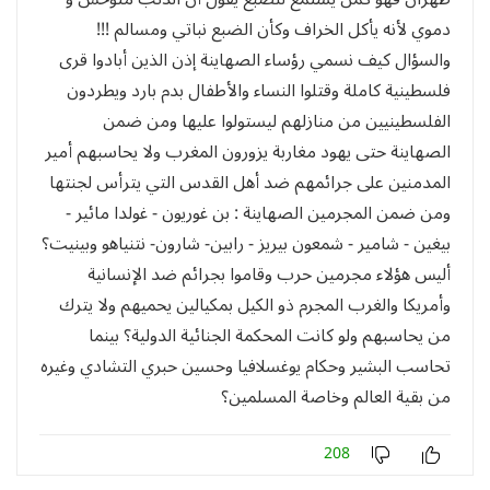
دموي لأنه يأكل الخراف وكأن الضبع نباتي ومسالم !!!
والسؤال كيف نسمي رؤساء الصهاينة إذن الذين أبادوا قرى
فلسطينية كاملة وقتلوا النساء والأطفال بدم بارد ويطردون
الفلسطينيين من منازلهم ليستولوا عليها ومن ضمن
الصهاينة حتى يهود مغاربة يزورون المغرب ولا يحاسبهم أمير
المدمنين على جرائمهم ضد أهل القدس التي يترأس لجنتها
ومن ضمن المجرمين الصهاينة : بن غوريون - غولدا مائير -
بيغين - شامير - شمعون بيريز - رابين- شارون- نتنياهو وبينيت؟
أليس هؤلاء مجرمين حرب وقاموا بجرائم ضد الإنسانية
وأمريكا والغرب المجرم ذو الكيل بمكيالين يحميهم ولا يترك
من يحاسبهم ولو كانت المحكمة الجنائية الدولية؟ بينما
تحاسب البشير وحكام يوغسلافيا وحسين حبري التشادي وغيره
من بقية العالم وخاصة المسلمين؟
208