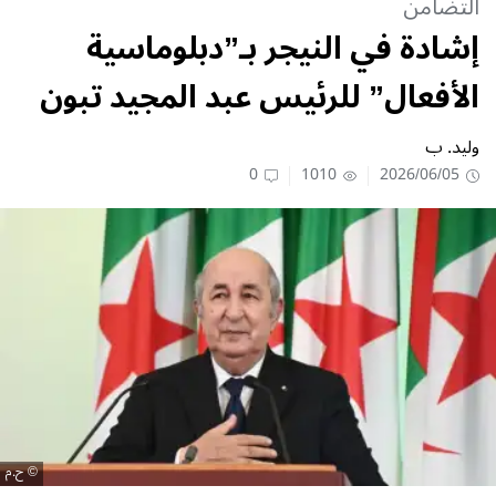
التضامن
إشادة في النيجر بـ”دبلوماسية
الأفعال” للرئيس عبد المجيد تبون
وليد. ب
0
1010
2026/06/05
ح.م