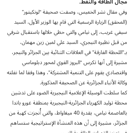
مجال الطاقة والنفط.
وفي مقال نشر الخميس، وصفت صحيفة “لونكيتور”
(المحقق) الزيارة الرسمية التي قام بها الوزير الأول، السيد
سيفي غريب، إلى نيامي والتي حظي خلالها باستقبال شرفي
من قبل نظيره النيجري، السيد علي لمين زين مهمان،
بـ”اللحظة الفارقة” في العلاقات الثنائية بين الجزائر والنيجر،
مشيرة إلى أنها تكرس “البروز القوي لمحور دبلوماسي
واقتصادي يقوم على التنمية المشتركة”، وهذا وفقا لما نقلته
وكالة الأنباء الجزائرية عن الصحيفة المذكورة.
كما سلطت الوسيلة الإعلامية النيجيرية الضوء على تدشين
محطة توليد الكهرباء الجزائرية-النيجيرية بمنطقة غورو باندا
بالعاصمة نيامي، بقدرة 40 ميغاواط، والتي أُنجزت كهبة من
الجزائر، مشيرة إلى أن هذه المنشأة الإستراتيجية ستساهم