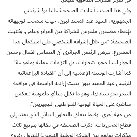
في تعزيز القدرات الطاقوية للنيجر.
وفي هذا الصدد، أشادت الصحيفة عاليا برؤية رئيس
الجمهورية، السيد عبد المجيد تبون، حيث سمحت توجيهاته
بإعطاء مضمون ملموس للشراكة بين الجزائر ونيامي. وكتبت
الصحيفة: “من خلال إشرافه الشخصي على استكمال هذا
المشروع، يبرهن الرئيس الجزائري أن التضامن الفعال وحسن
الجوار ليسا مجرد شعارات، بل التزامات عملية وملموسة”.
كما أشارت الوسيلة الإعلامية إلى أن “القيادة البراغماتية
للرئيس عبد المجيد تبون تثبت إرادته الراسخة في مرافقة
النيجر نحو سيادتها، وهو ما تكلل بنتائج ملموسة تنعكس
مباشرة على الحياة اليومية للمواطنين النيجيريين”.
من جهة أخرى، وفيما يتعلق بالتعاون الثنائي الذي يمتد إلى
قطاع المحروقات، ذكرت الصحيفة في مقالها بتوقيع ثلاث
مذكرات تفاهم بين الشركة الوطنية النيجيرية للبترول وفروع