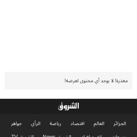
معذرة! لا يوجد أي محتوى لعرضه!
الجزائر
العالم
اقتصاد
رياضة
الرأي
جواهر
منوعات
إنفوجرافيك
الشروق News
الشروق TV