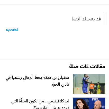
قد يعجبك ايضا
مقالات ذات صلة
سفيان بن دبكة يحط الرحال رسميا في
نادي الحزم
ليز كلافينيس.. من تكون المرأة التي
تهدد عرش إنفانتينو؟