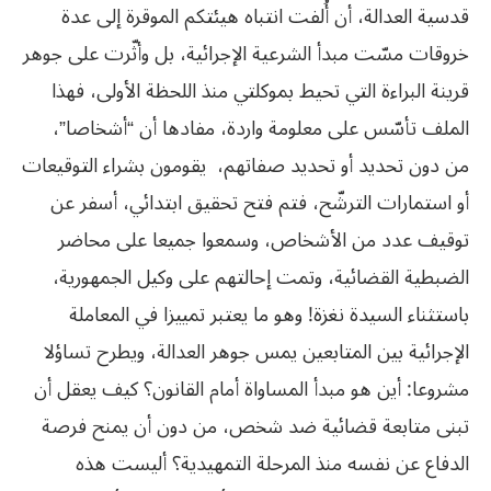
قدسية العدالة، أن أُلفت انتباه هيئتكم الموقرة إلى عدة
خروقات مسّت مبدأ الشرعية الإجرائية، بل وأثّرت على جوهر
قرينة البراءة التي تحيط بموكلتي منذ اللحظة الأولى، فهذا
الملف تأسّس على معلومة واردة، مفادها أن “أشخاصا”،
من دون تحديد أو تحديد صفاتهم، يقومون بشراء التوقيعات
أو استمارات الترشّح، فتم فتح تحقيق ابتدائي، أسفر عن
توقيف عدد من الأشخاص، وسمعوا جميعا على محاضر
الضبطية القضائية، وتمت إحالتهم على وكيل الجمهورية،
باستثناء السيدة نغزة! وهو ما يعتبر تمييزا في المعاملة
الإجرائية بين المتابعين يمس جوهر العدالة، ويطرح تساؤلا
مشروعا: أين هو مبدأ المساواة أمام القانون؟ كيف يعقل أن
تبنى متابعة قضائية ضد شخص، من دون أن يمنح فرصة
الدفاع عن نفسه منذ المرحلة التمهيدية؟ أليست هذه