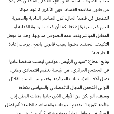
مجانبا للصواب، أما ما تعلق بالإحالة على المادتين 25 و32
من قانون مكافحة الفساد، فهي الأخرى لا تجد مجالا
للتطبيق في قضية الحال، كون العناصر المادية والمعنوية
للجرم غير متوفرة إطلاقا، كما أن غياب الرشوة الفعلية أو
المقابل المباشر يفقد هذه النصوص مدلولها. وهذا ما يجعل
التكييف المعتمد مشوبا بعيب قانوني واضح، يوجب إعادة
النظر فيه”.
وتابع الدفاع: “سيدي الرئيس، موكلتي ليست شخصا عاديا
في المجتمع الجزائري، هي رئيسة تنظيم اقتصادي وطني،
يمثل آلاف المؤسسات الجزائرية، وتعتبر من النساء القلائل
اللواتي اقتحمن المجال الاقتصادي والسياسي بكفاءة
وشرف، ألم تكن من الأوائل الذين جابوا ولايات الوطن إبان
جائحة “كورونا” لتقديم التبرعات والمساعدة الطبية؟ ألم تمثل
الجزائر في محافل دولية بوجه مشرّف؟ أليست هي من