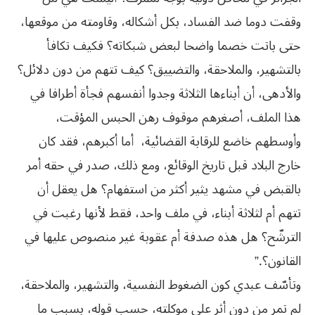
وقفت دوما ضد الفساد، بكل أشكاله، وقاومته من موقعها،
حتى باتت خصما واضحا لبعض شبكاته؟ فكيف تكافأ
بالتشهير، والملاحقة، والتضييق؟ كيف تتهم من دون دلائل؟
والأدهى، أن أبناءها الثلاثة وجدوا أنفسهم فجأة أطرافا في
هذا الملف، أصغرهم موقوف رهن الحبس المؤقت،
وأوسطهم خاضع للرقابة القضائية، أما أكبرهم، فقد كان
خارج البلاد قبل تاريخ الوقائع، ومع ذلك، صدر في حقه أمر
بالقبض في مشهد يثير أكثر من استفهام؟ هل يعقل أن
تتهم أم لثلاثة أبناء، في ملف واحد، فقط لأنها رغبت في
الترشّح؟ هل هذه صدفة أم عقوبة غير منصوص عليها في
القانون؟.”
وتأسّف عبدي كون الضغوط النفسية، والتشهير، والملاحقة،
لم تمر من دون أثر على موكلته، حسب قوله، بسبب ما