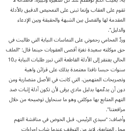
به، بحيث أنكم توقفتم عند كل صغيرة وكبيرة، فالعدالة لا
تقوم على العقاب وإنما تبنى على التمحيص الدقيق بالأدلة
المقدمة لها والفصل بين الشبهة والحقيقة وبين الإدعاء
والدليل”.
وردّ المحامي رحموني على التماسات النيابة التي طالبت في
حق موكلته سعيدة نغزة أقصى العقوبات حينما قال: “الملف
الحالي يفتقر إلى الأدلة القاطعة التي تبرر طلبات النيابة بـ10
سنوات حبسا نافذا معتمدة بذلك على قرائن واهية
وتصريحات المتهمين، التي كانت في الأصل متضاربة ومن
دون أن يدعّمها بدليل مادي يرقى لأن تكون أدلة إثبات ضد
التهم المتابع بها موكلتي وهو ما سنحاول توضيحه من خلال
مرافعتنا”.
وأضاف: “سيدي الرئيس، قبل الخوض في مناقشة التهم
محل المتابعة، لابد من التوقف عندما شاب إجراءات