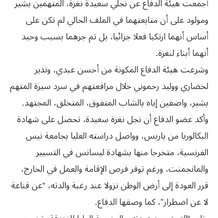
أجمعت هيئة الدفاع عن نجلي سعيدة نغزة، المتهمين بشير
ومولود على أن متابعتهما في الملف الحالي لم تكن على
أساس أنهما ارتكبا فعلا جزائيا، بل تم جرهما بسبب وحيد
أنهما أبناء لنغزة.
وشرعت هيئة الدفاع المكونة من أحسن عبدي، ونذير
لخضاري ووليد رحموني خلال مرافعتهم في سرد سيرة المتهم
بشير، واصفين إياه بالشاب المتفوق، المتخلق، المجتهد.
وأكد عضو الدفاع أن نجل نغزة سعيدة، تحصل على شهادة
البكالوريا من باريس، وواصل دراسته العليا بجامعة نيس
الفرنسية، متخرجا منها بشهادة ليسانس في التسيير
والمانجمنت، ورغم توفر فرص الإقامة والعمل في الخارج،
قرر العودة إلى أرض الوطن نزولا عند رغبة والدته، “عن قناعة
لا عن اضطرار”، كما وصفها الدفاع.