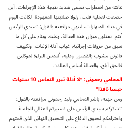
عانته من اضطراب نفسي شديد نتيجة هذه الإجراءات، أين
خضعت لعملية قلب، ولولا صلابتها المعهودة، لكانت اليوم
في عداد المنهارات، لينهي مرافعته بالقول: “سيدي الرئيس،
أنتم تمثلون ميزان هذه العدالة، وعليه، وبناء على كل ما
سبق من خروقات إجرائية، غياب أدلة الإثبات، وتكييف
قانوني مشوب بالقصور، وعليه، ألتمس البراءة لموكلتي،
فالحق أبلج، والعدالة أساس الملك”.
المحامي رحموني: “لا أدلة تبرر التماس 10 سنوات
حبسا نافذا”
ومن جهته، باشر المحامي وليد رحموني مرافعته بالقول:
“نشكركم سيدي الرئيس على تسييركم المثالي للجلسة
واحترامكم لحقوق الدفاع على التحقيق النهائي الذي قمتهم