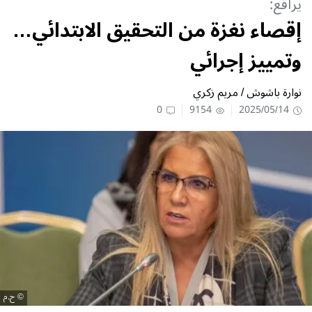
يرافع:
إقصاء نغزة من التحقيق الابتدائي…
وتمييز إجرائي
نوارة باشوش / مريم زكري
0
9154
2025/05/14
ح.م