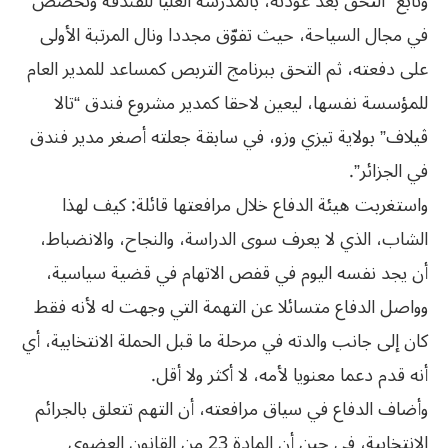
وتابع “التحق بعد عودته، بالمدرسة العليا للفندقة وتخصص
في مجال السياحة، حيث تفوّق مجددا ونال المرتبة الأولى
على دفعته، ثم التحق ببرنامج التربص كمساعد للمدير العام
للمؤسسة نفسها، ليعين لاحقا كمدير مشروع فندق “تالا
ڨيلاف” بولاية تيزي وزو، في سابقة جعلته أصغر مدير فندق
في الجزائر”.
واستغربت هيئة الدفاع خلال مرافعتها قائلة: كيف لهذا
الشاب، الذي لا يعرف سوى الدراسة، والنجاح، والانضباط،
أن يجد نفسه اليوم في قفص الاتهام في قضية سياسية،
وواصل الدفاع متسائلا عن التهمة التي وجهت له لأنه فقط
كان إلى جانب والدته في مرحلة ما قبل الحملة الانتخابية، أي
أنه قدم دعما معنويا لأمه، لا أكثر ولا أقل.
وأضاف الدفاع في سياق مرافعته، أن التهم تتعلق بالجرائم
الانتخابية، في حين أن المادة 23 من القانون العضوي