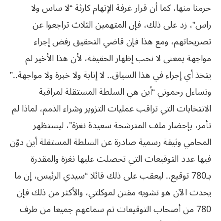
حرمنا منها، كما أن قرار غرفة الإتهام كارثة “لا ساس ولا
راس”، زد على ذلك، فإن المتهمين الثلاث تراجعوا عن
تصريحاتهم، ومع هذا فإن قاضي التحقيق رفض إجراء
مواجهة بمعنى لا نحب إظهار الحقيقة، لأن هذا الأخير لم
يتخذ أي إجراء في هذا السياق.. لا إنابة ولا خبرة ولا مواجهة..”
وتساءل رحموني “أين هي السلطة المستقلة لمراقبة
الانتخابات التي تراقب عمليات التزوير وشراء الذمم، لماذا لم
تأمر، بإحضار ملف المترشحة سعيدة نغزة”، ليستظهر
المحامي وثيقة رسمية صادرة عن السلطة المستقلة أين دوّن
فيها عدد التوقيعات التي تحصلت عليها نغزة والمقدرة
بـ780 توقيع.. ليعقب على ذلك قائلا “سيدي الرئيس، إن ما
يحدث الآن هو تشويه مقنن لموكلتي، والأكثر من ذلك فإن
780 من أصحاب التوقيعات تم سماعهم جميعا من طرف