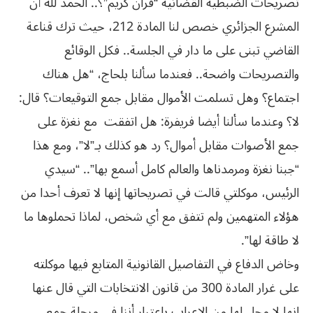
تصريحات الضبطية القضائية “قرآن كريم”؟.. الحمد لله أن
المشرع الجزائري خصص لنا المادة 212، حيث ترك قناعة
القاضي تبنى على ما دار في الجلسة.. فكل الوقائع
والتصريحات واضحة.. فعندما سألنا بلحاج، “هل هناك
اجتماع؟ وهل تسلمت الأموال مقابل جمع التوقيعات؟ قال:
لا؟ وعندما سألنا أيضا فريفرة: هل اتفقت مع نغزة على
جمع الأصوات مقابل أموال؟ رد هو كذلك بـ”لا”، ومع هذا
“جبنا نغزة ومرمدناها والعالم كامل أسمع بها”.. “سيدي
الرئيس، موكلتي قالت في تصريحاتها إنها لا تعرف أحدا من
هؤلاء المتهمين ولم تتفق مع أي شخص، لماذا تحملوها ما
لا طاقة لها”.
وخاض الدفاع في التفاصيل القانونية المتابع فيها موكلته
على غرار المادة 300 من قانون الانتخابات التي قال عنها
إنها لا محل لها من الإعراب باعتبار أننا في مرحلة جمع