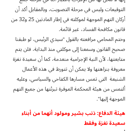
التوقيعات وليس في مرحلة التصويت، وبالمقابل أكد أن
أركان التهم الموجهة لموكلته في إطار المادتين 25 و32 من
قانون مكافحة الفساد، غير قائمة.
وختم المحامي مرافعته بالقول “سيدي الرئيس، لو طبقنا
صحيح القانون وسمعنا إلى موكلتي منذ البداية، فلن يتم
متابعتها، لأن النية الإجرامية منعدمة، كما أن سعيدة نغزة
معروفة بنزاهتها ولا يمكن أن تتورط في هذه الأعمال
الشنيعة التي تمس مسارها الكفاحي والسياسي، وعليه
ألتمس من هيئة المحكمة الموقرة تبرئتها من جميع التهم
الموجهة إليها”.
هيئة الدفاع: ذنب بشير ومولود أنهما من أبناء
سعيدة نغزة وفقط