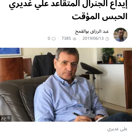
إيداع الجنرال المتقاعد علي غديري
الحبس المؤقت
عبد الرزاق بوالقمح
0
7385
2019/06/13
ح.م
علي غديري