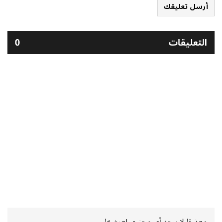
أرسل تعليقك
التعليقات
0
معذرة! لا يوجد أي محتوى لعرضه!