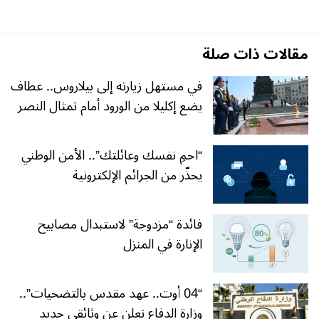
مقالات ذات صلة
في مستهل زيارته إلى بيلاروس.. عطاف
يضع إكليلا من الورود أمام تمثال النصر
“احمِ نفسك وعائلتك”.. الأمن الوطني
يحذّر من الجرائم الإلكترونية
فائدة “مزدوجة” لاستبدال مصابيح
الإنارة في المنزل
“04 أوت.. عهد مقدس بالتضحيات”..
وزارة الدفاع تعلن عن وثائقي جديد