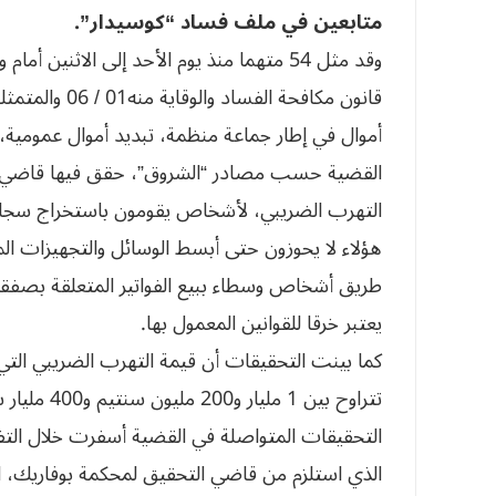
متابعين في ملف فساد “كوسيدار”.
وقد مثل 54 متهما منذ يوم الأحد إلى الاثني
قانون مكافحة ا
أموال في إطار جماعة منظمة، تبديد أموال عمومية، 
القضية حسب مصادر “الشروق”، حقق فيها قاضي ا
التهرب الضريبي، لأشخاص يقومون باستخراج سجلات 
هؤلاء لا يحوزون حتى أبسط الوسائل والتجهيزات الم
طريق أشخاص وسطاء ببيع الفواتير المتعلقة بصفقا
يعتبر خرقا للقوانين المعمول بها.
كما بينت التحقيقات أن قيمة التهرب الضريبي الت
تتراوح بين 1 مليار و200 مليون سنتيم و400 مليار سنتيم.
التحقيقات المتواصلة في القضية أسفرت خلال التفت
الذي استلزم من قاضي التحقيق لمحكمة بوفاريك، 