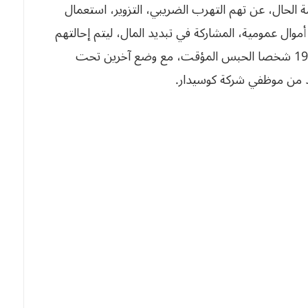
الحال، عن تهم التهرب الضريبي، التزوير، استعمال
موال عمومية، المشاركة في تبديد المال، ليتم إحالتهم
على قاضي التحقيق الغرفة الثامنة، الذي أمر بإيداع 19 شخصا الحبس المؤقت، مع وضع آخرين تحت
دد من موظفي شركة كوسيدار.