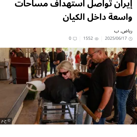
إيران تواصل استهداف مساحات
واسعة داخل الكيان
رياض. ب
0
1552
2025/06/17
ح.م