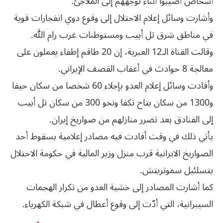
أشخاص أصيبوا أثناء توجّههم إلى الملاجئ.
وأشارت وسائل إعلام الاحتلال إلى وقوع دوي انفجارات قوية
في مناطق شرق تل أبيب ومستوطنات غرب رام الله.
وقالت القناة الـ12 العبرية، إن 20 طاقم إطفاء يعملون على
معالجة 8 حوادث في أعقاب القصف الإيراني.
وأفادت وسائل إعلام العدو بإجلاء 60 شخصا من سكان حيفا
و1300 من سكان بتاح تكفا ونحو 300 من سكان تل أبيب
إلى الفنادق بعد تضرر منازلهم من صواريخ إيران.
يأتي ذلك في وقت أفادت فيه مصادر إعلامية بسقوط أحد
الصواريخ الايرانية قرب منزل وزير المالية في حكومة الاحتلال
بتسلئيل سموتريتش.
كما أشارت المصادر إلى خشية العدو من تكرار الهجمات
السيبرانية، التي أدّت إلى وقوع أعطال في شبكة الكهرباء.