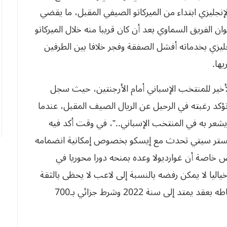
نجليزي ابتداء من الميركاتو الصيفي المقبل، ما يقضي
ن الفريق السماوي بعد أن كان قريبا منه خلال الميركاتو
ليزي بخدماته أفشل الصفقة وفجر خلافا بين الطرفين
ها.
لأخير للمنتخب الإسباني أمام الأرجنتين، حيث سجل
تؤكد رغبته في الرحيل عن الريال الصيف المقبل، عندما
 يشعر به في المنتخب الإسباني..”، في وقت أكد فيه
مانشستر سيتي تحدث مع إيسكو بخصوص إمكانية انضمامه
رض خاصة أن غوارديولا وعده بمنحه دورا محوريا في
ياليا لا يمكن رفضه بالنسبة إلى لاعب لا يحظى بالثقة
الكاملة لزين الدين زيدان في ريال مدريد، ولو أن ارتباطه بعقد يمتد إلى سنة 2022 وشرط جزائي بـ700