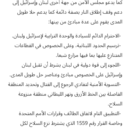
كما‮ ‬يدعو‮ ‬مجلس‮ ‬الأمن‮ ‬من‮ ‬جهة‮ ‬أخرى‮ ‬لبنان‮ ‬وإسرائيل‮ ‬إلى‮
‬دعم‮ ‬وقف‮ ‬إطلاق‮ ‬النار‮ ‬بصفة‮ ‬دائمة‮ ‬كما‮ ‬يدعم‮ ‬حلا‮ ‬طويل‮
‬المدى‮ ‬يقوم‮ ‬على‮ ‬عدة‮ ‬مبادئ‮ ‬من‮ ‬بينها‮:‬
‭- ‬الاحترام‮ ‬الدائم‮ ‬للسيادة‮ ‬والوحدة‮ ‬الترابية‮ ‬لإسرائيل‮ ‬ولبنان‮.‬
‬المتنازع‮ ‬عليها‮ ‬بما‮ ‬فيها‮ ‬مزارع‮ ‬شبعا‮.‬
‬وإسرائيل‮ ‬على‮ ‬الخصوص‮ ‬مبادئ‮ ‬وعناصر‮ ‬حل‮ ‬طويل‮ ‬المدى‮.‬
‬السلاح‮.‬