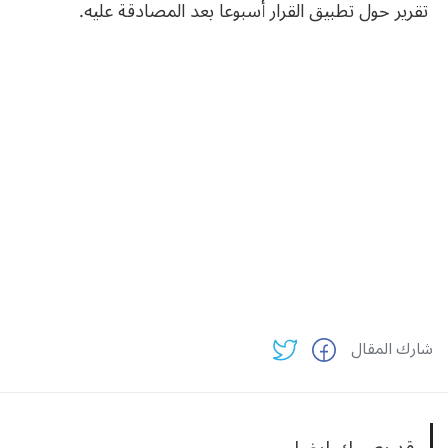
‬تقرير‮ ‬حول‮ ‬تطبيق‮ ‬القرار‮ ‬أسبوعا‮ ‬بعد‮ ‬المصادقة‮ ‬عليه‮.
شارك المقال