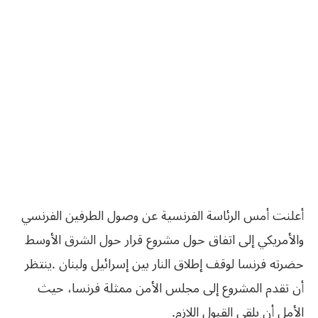
أعلنت‮ ‬أمس‮ ‬الرئاسة‮ ‬الفرنسية‮ ‬عن‮ ‬وصول‮ ‬الطرفين‮ ‬الفرنسي‮
‬والأمريكي‮ ‬إلى‮ ‬اتفاق‮ ‬حول‮ ‬مشروع‮ ‬قرار‮ ‬حول‮ ‬الشرق‮ ‬الأوسط‮
‬حضرته‮ ‬فرنسا‮ ‬لوقف‮ ‬إطلاق‮ ‬النار‮ ‬بين‮ ‬إسرائيل‮ ‬ولبنان‮ .‬ينتظر‮
‬أن‮ ‬تقدم‮ ‬المشروع‮ ‬إلى‮ ‬مجلس‮ ‬الأمن‮ ‬ممثلة‮ ‬فرنسا،‮ ‬حيث‮
‬الأمل‮ ‬أن‮ ‬يلقى‮ ‬القبول‮ ‬اللازم‮.‬