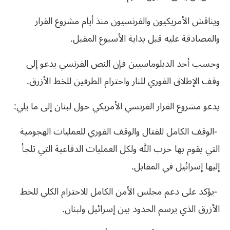
‬والمصادقة‮ ‬عليه‮ ‬قبل‮ ‬بداية‮ ‬الأسبوع‮ ‬المقبل‭.‬‮ ‬
وحسب‮ ‬أحد‮ ‬الدبلوماسيين‮ ‬فإن‮ ‬النص‮ ‬الفرنسي‮ ‬يدعو‮ ‬إلى‮
‬وقف‮ ‬الإطلاق‮ ‬الفوري‮ ‬للنار‮ ‬واحترام‮ ‬الطرفين‮ ‬للخط‮ ‬الأزرق‮.‬
يدعو‮ ‬مشروع‮ ‬القرار‮ ‬الفرنسي‮ ‬الأمريكي‮ ‬حول‮ ‬لبنان‮ ‬إلى‮ ‬ما‮ ‬يلي‮: ‬
‬إليها‮ ‬إسرائيل‮ ‬في‮ ‬المقابل‮.‬
‬الأزرق‮ ‬الذي‮ ‬يرسم‮ ‬الحدود‮ ‬بين‮ ‬إسرائيل‮ ‬ولبنان‮.‬