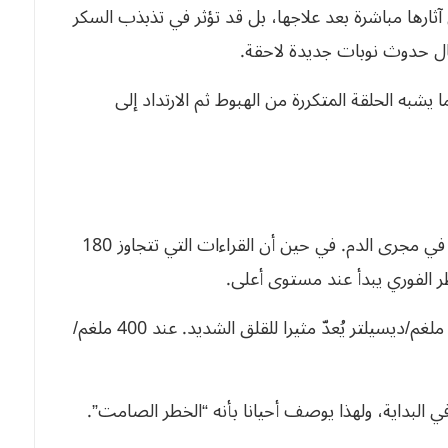
آثارها مباشرة بعد علاجها، بل قد تؤثر في تذبذب السكر
يشبه الحلقة المتكررة من الهبوط ثم الارتداد إلى
يعني ارتفاع سكر الدم تراكم كمية زائدة من الجلوكوز في مجرى الدم. في حين أن القراءات التي تتجاوز 180
ر الفوري يبدأ عند مستوى أعلى.
يُشير أطباء الغدد الصماء إلى أن مستوى 250-300 ملغم/ديسيلتر يُعدّ مثيرا للقلق الشديد. عند 400 ملغم/
ي البداية، ولهذا يوصف أحيانا بأنه “الخطر الصامت”.