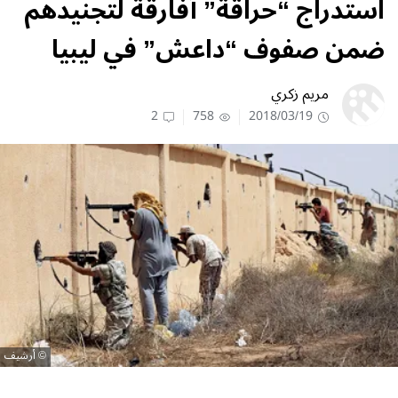
استدراج “حراقة” أفارقة لتجنيدهم
ضمن صفوف “داعش” في ليبيا
مريم زكري
2
758
2018/03/19
أرشيف