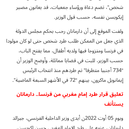
شخص”، تضم دعاة ورؤساء جمعيات، قد يعانون مصير
إيكويسن نفسه، حسب قول الوزير.
ولفت الموقع إلى أن دارمانان رحب بحكم مجلس الدولة
الذي جعل من الممكن طلب طرد شخص حتى لو كان مولودا
في فرنسا ومتزوجا فيها ولديه أطفال، مما يفتح الباب،
حسب الوزير، للبت في قضايا مماثلة، وأوضح الوزير أن
“734 أجنبيا متطرفا” تم طردهم منذ انتخاب الرئيس
إيمانويل ماكرون، بينهم “72 في الأشهر السبعة الماضية”.
تعليق قرار طرد إمام مغربي من فرنسا.. دارمانان
يستأنف
ويوم 05 أوت 2022ن أبدى وزير الداخلية الفرنسي، جيرالد
دارمانان، عزمه على طرد الإمام المغربي حسن إكويسن،