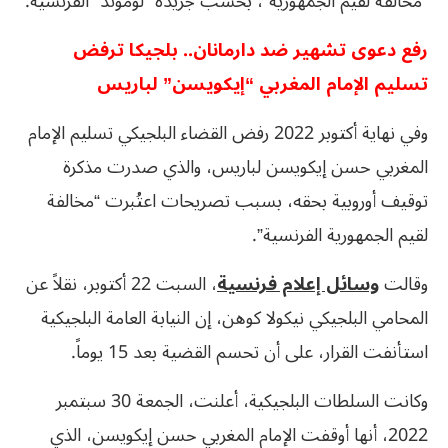
“مخالفة لقيم الجمهورية”، بحسب جريدة “لوموند” الفرنسية.
رفع دعوى تشهير ضد دارمانان.. بلجيكا ترفض
تسليم الإمام المغربي “إيكويسن” لباريس
وفي نهاية أكتوبر 2022 رفض القضاء البلجيكي تسليم الإمام
المغربي حسن إيكويسن لباريس، والذي صدرت مذكرة
توقيف أوروبية بحقه، بسبب تصريحات اعتُبرت “مخالفة
لقيم الجمهورية الفرنسية”.
وقالت
وسائل إعلام فرنسية
، السبت 22 أكتوبر، نقلاً عن
المحامي البلجيكي نيكولا كوهن، إن النيابة العامة البلجيكية
استأنفت القرار، على أن تحسم القضية بعد 15 يوماً.
وكانت السلطات البلجيكية، أعلنت، الجمعة 30 سبتمبر
2022، أنها أوقفت الإمام المغربي حسن إيكويسن، الذي