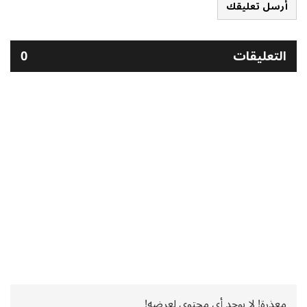
أرسل تعليقك
التعليقات
0
معذرة! لا يوجد أي محتوى لعرضه!