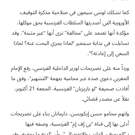
كما تشكك لوسي سيمون في صلاحية مذكرة التوقيف
الأوروبية التي أصدرتها السلطات الفرنسية بحق موكلها،
مؤكدة أنها تعتمد على “مخالفة” ترى أنها “غير مثبتة”. وقد
تساءلت في بداية سبتمبر “لماذا يجري البحث عنه؟ لماذا
السعي إلى إعادته؟”.
ورداً منه على تصريحات لوزير الداخلية الفرنسي، رفع الإمام
المغربي دعوى ضده عبر محاميه بتهمة “التشهير”، وفق ما
أفادت صحيفة “لو باريزيان” الفرنسية، الجمعة 21 أكتوبر،
نقلاً عن مصدر قضائي.
واتهم محامو حسن إيكويسن، دارمانان بناء على تصريحات
أدلى بها إلى قناة “بي إف إم” الفرنسية، وصفه فيها
بـ”المنحرف، الهارب والانفصالي”، وأن “لديه ما يخفيه، وفر