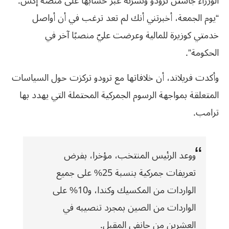
الوزراء جاستن ترودو ونشرته عبر حسابها على منصة إكس:
“يوم الجمعة، أخبرتني أنك لم تعد ترغب في أن أواصل
خدمتي كوزيرة للمالية وعرضت عليّ منصبًا آخر في
الحكومة”.
وأكدت فريلاند، أن خلافاتها مع ترودو تركزت حول السياسات
المتعلقة بمواجهة الرسوم الجمركية المحتملة التي يهدد بها
ترامب.
ووعد الرئيس المنتخب، مؤخرا، بفرض
تعريفات جمركية بنسبة 25% على جميع
الواردات من المكسيك وكندا، و10% على
الواردات من الصين بمجرد تنصيبه في
العشرين من جانفي المقبل.