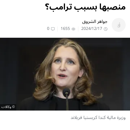
منصبها بسبب ترامب؟
جواهر الشروق
0
1655
2024/12/17
وكالات
وزيرة مالية كندا كريستيا فريلاند