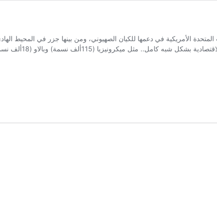
ى 8 دول تؤيد الولايات المتحدة الأمريكية في دعمها للكيان الصهيوني، ومن بينها جزر في الم
 (115ألف نسمة) وبالاو (18ألف نسمة) وتونغا (100ألف نسمة) وناورو (13ألف نسمة) وبابوا …