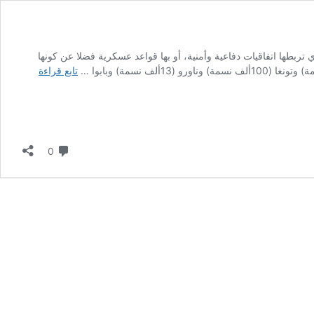
حيط الهادي تربطها اتفاقيات دفاعية وأمنية، أو بها قواعد عسكرية فضلا عن كونها
استقلال
تابع قراءة
فلسطين
أقرب
مما
نتصور!
لا تعليق
0