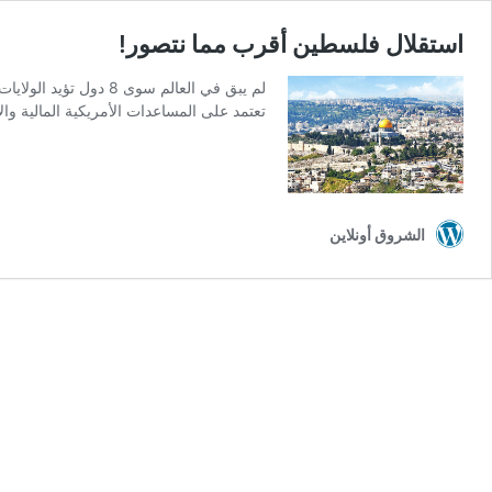
استقلال فلسطين أقرب مما نتصور!
لم يبق في العالم سو
تعتمد على المساعدات الأمريكية المالية والاقتصادية بشكل شبه كامل.. مثل ميكرونيزيا
الشروق أونلاين