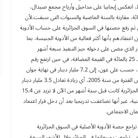
رط، انعكس إيجابيا على مداخيل وأرباح مجمع صيدال،
سمح برفع أرباح المجمع بأكثر من 20 بالمائة، مقارنة بالسنة الماضية والسنوات التي سبقت.لأن
ن ثم رفع حصتها في السوق الجزائرية على حساب الأدوية
 اعتقادهم بأنها أكثر فعالية من الأدوية الجنيسة، بما
ار الذي مضى على دخوله حيز التنفيذ سبعة أشهر
بتحقيق زيادة قدرها 21 بالمائة في الإنتاج، وزيادة بـ 25 بالمائة في القيمة المضافة، في حين ارتفع رقم
أعمال صيدال خلال السداسي الأول من سنة 2006، حسب علي عون، إلى 7.2 مليار دينار في نهاية جوان
الفارط، مسجلا زيادة بنسبة 12 بالمائة، مقارنة بنفس الفترة من سنة 2005، أي زيادة تعادل 3.5 مليار دينار
جزائري، علما أن حصة الأدوية الجنيسة في السوق الجزائرية كانت قبل ستة أشهر من الآن لا تزيد عن 15.4
نية، غير أنها تضاعفت تدريجيا بعد أن دخل قرار اعتماد
ان الاجتماعي.
تراجع حصة الأدوية الأصلية في السوق الجزائرية
تي تراجعت مبيعاتها في الجزائر خلال الأشهر السبعة