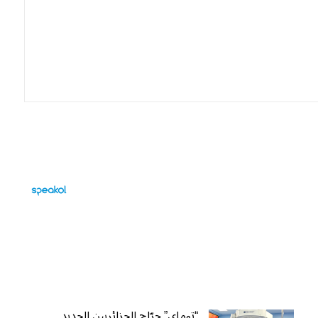
“توماي” جرّاح الجزائريين الجديد…