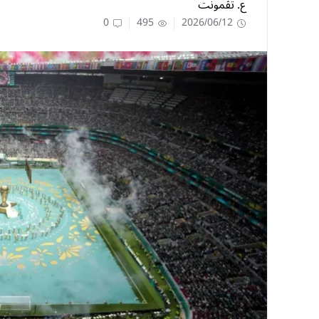
ع. تڤمونت
0
495
2026/06/12