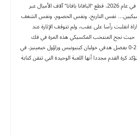
الأفريقية ليكون ضيفا ثقيلا في حفل الافتتاح، بينما في عام 2026، قطع “البافانا بافانا” آلاف الأميال عبر
مكسيكيين… نفس التاريخ، ونفس الخصوم، ونفس الشغف
اراة انقلبت رأسا على عقب، ولم تتوقف الإثارة عند
ر، حيث نجح المنتخب المكسيكي هذه المرة في فك
عقدة التعادل السابقة وحسم اللقاء لصالحه بنتيجة 2-0 بفضل هدفي خوليان كينيونيس وراؤول خيمينيز، في
ت 3 بطاقات حمراء، لتؤكد كرة القدم مجددا أنها اللعبة الوحيدة التي تتقن كتابة