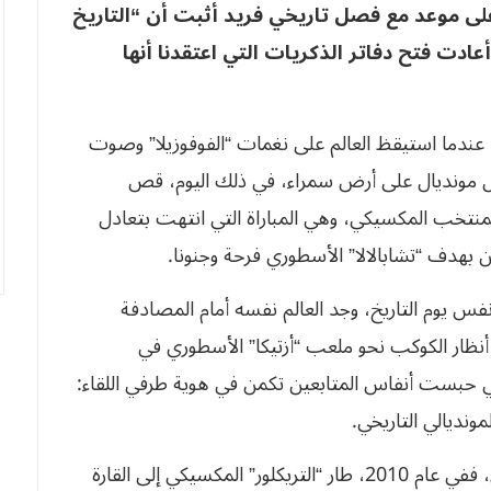
ى موعد مع فصل تاريخي فريد أثبت أن “التاريخ
دت فتح دفاتر الذكريات التي اعتقدنا أنها
عد بالذاكرة إلى الحادي عشر من جوان لعام 2010، عندما استيقظ العالم على نغمات “الفوفوزيلا” وصوت
 أول مونديال على أرض سمراء، في ذلك اليوم، قص
منتخب المكسيكي، وهي المباراة التي انتهت بتعادل
لزمن، فبعد مرور 16 عاما، وفي نفس يوم التاريخ، وجد العالم نفسه أمام المصادفة
أنظار الكوكب نحو ملعب “أزتيكا” الأسطوري في
 2026، لكن المفارقة التي حبست أنفاس المتابعين تكمن في هوية طرفي اللقاء:
نديالي التاريخي.
إنها سينما كروية بامتياز تبادلت فيها الأدوار بالكامل، ففي عام 2010، طار “التريكلور” المكسيكي إلى القارة