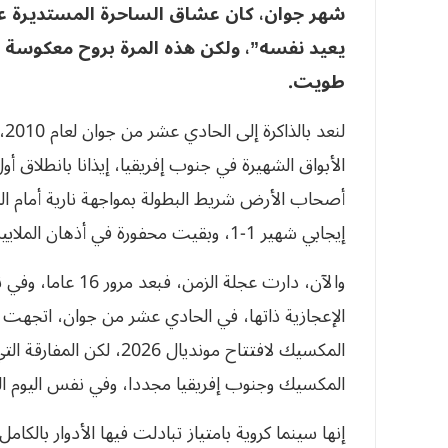
شهر جوان، كان عشاق الساحرة المستديرة عل
يعيد نفسه”، ولكن هذه المرة بروح معكوسة أعا
طويت.
لن
الأبواق الشهيرة في جنوب إفريقيا، إيذانا بانطلاق
أصحاب الأرض شريط البطولة بمواجهة نارية أمام ال
إيجابي شهير 1-1، وبقيت محفورة في أذهان الملايين بهدف “تشابالالا” الأسطوري فرحة وجنونا.
والآن، دارت عجلة ا
الإعجازية ذاتها، في الحادي عشر من جوان، اتجهت 
المكسيك لافتتاح مونديال
المكسيك وجنوب إفريقيا مجددا، وفي نفس اليوم المو