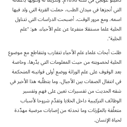
كاميلو غولجي في سنة 1898م. وتكريما له وتنويها بأعماله
التي أنجزها في ميدان الطب، حملت القرية التي ولد فيها
اسمه. ومع مرور الوقت، أصبحت الدراسات التي تتناول
الخلية علما مستقلا متفرعا عن علم الأحياء، هو: “علم
الخلية”.
ظلت أبحاث علماء علم الأحياء تتقارب وتتقاطع مع موضوع
الخلية لخصوبته من حيث المعلومات التي يدّرها، وخاصة
بعد الوقوف على علم الوراثة ووضع أولى قوانينه المتحكمة
في انتقال الصفات بين الأجيال، وما يتطلّبه هذا الأخير في
شقه الحديث من تفسيرات تعين على فهم وتفسير
الوظائف التركيبية داخل الخلايا وتقدّم شروحا لأسباب
متعلّقة بالموّرثات وما تحدثه من إصابات مرضية مهدّدة
لحياة الإنسان.