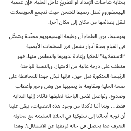
بمثابة شاحنات الإمداد أو التفريغ داخل الخلية، فإن عضية
الهيميفوزوم تمثل رصيفا للشحن حيث تتجمع الحويصلات
لنقل بضائعها من مكان إلى مكان آخر).
وتوسيعا، يرى العلماء أن وظيفة الهيميفوزوم معقّدة وتتمثّل
في القيام بعدة أدوار تشمل فرز المخلفات الأيضية
“الاستقلابية” للخلايا وإعادة تدويرها والتخلص منها. فهو
منظف على درجة عالية من الامتياز. وبالنسبة للباحثة
الرئيسة المذكورة قبل حين، فإنها تبذل جهدا للمحافظة على
صحة الخلية ومقاومة ما يصيبها من وهن وخرم وأعطاب
وصدوع. وتواصل نفس الباحثة تعليقها قائلة: (إنها البداية
فقط… وبما أننا تأكدنا من وجود هذه العضيات، يبقى علينا
أن نوجه أبحاثنا إلى سلوكها في الخلايا السليمة مع محاولة
التعرف عما يحصل في حالة توقفها عن الاشتغال؟. وهذا