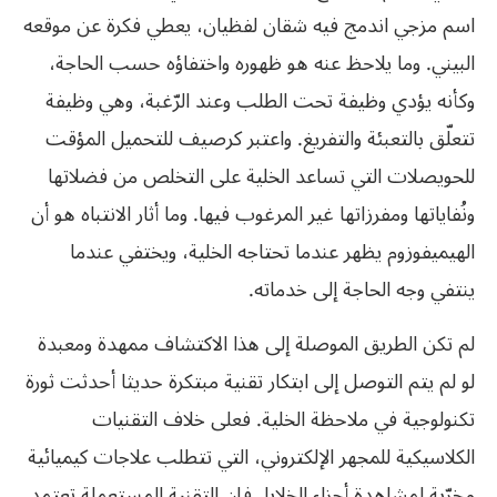
اسم مزجي اندمج فيه شقان لفظيان، يعطي فكرة عن موقعه
البيني. وما يلاحظ عنه هو ظهوره واختفاؤه حسب الحاجة،
وكأنه يؤدي وظيفة تحت الطلب وعند الرّغبة، وهي وظيفة
تتعلّق بالتعبئة والتفريغ. واعتبر كرصيف للتحميل المؤقت
للحويصلات التي تساعد الخلية على التخلص من فضلاتها
ونُفاياتها ومفرزاتها غير المرغوب فيها. وما أثار الانتباه هو أن
الهيميفوزوم يظهر عندما تحتاجه الخلية، ويختفي عندما
ينتفي وجه الحاجة إلى خدماته.
لم تكن الطريق الموصلة إلى هذا الاكتشاف ممهدة ومعبدة
لو لم يتم التوصل إلى ابتكار تقنية مبتكرة حديثا أحدثت ثورة
تكنولوجية في ملاحظة الخلية. فعلى خلاف التقنيات
الكلاسيكية للمجهر الإلكتروني، التي تتطلب علاجات كيميائية
مخرّبة لمشاهدة أجزاء الخلايا، فإن التقنية المستعملة تعتمد