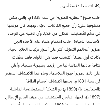
وكائنات حية دقيقة أخرى.
جلب صوغ “النظرية الخلوية” في سنة 1838م، والتي ينصّ
منطوقها على: (أن جميع الكائنات الحيّة، ومهما كان موقعها
في سلّم التّصنيف، تتكوّن من خلايا. وأن الخلية هي الوحدة
الأساسية للحياة)، جلب اهتمام علماء علم الأحياء الذين
صوّبوا أعمالهم للتعرّف أكثر على أسرار تركيب الخلايا الحية.
وكانت أول عضيّة اكتشف فيها هي: النّواة. فلقد سهّلت
كثافة مادتها المؤلفة لها من رؤيتها بسهولة نسبية، وأعان
على ذلك تطوير أجهزة الملاحظة، وجاء هذا الاكتشاف المعتبر
في سنة 1831م. وتبعها اكتشاف أجسام الطاقة
(الميتاكوندريا) (1890م) ثم الشبكة السيتوبلازمية الداخلية
(1897م)، فجهاز غولجي المكتشف من طرف العالم الإيطالي