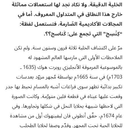
الخلية الدقيقة. ولا نكاد نجد لها استعمالات مماثلة
خارج هذا النطاق في المتداول المعروف. أما في
المجالات الأكاديمية الصّارمة، فتستعمل لفظة:
“كِنْسِج” التي تجمع على: كَناسج؟؟.
مرّ على اكتشاف الخلية ثلاثة قرون وستون سنة. ولم تكن
الملاحظات الأولى التي مارسها العالم المشهود له
بالموسوعية المرموقة الأنجليزي روبرت هوك (1635 ـ
1703م) في سنة 1665م بواسطة مُجهر مزوّد بعدسات
تكبير بدائية تظهر سوى فراغات أشبه بالمسام تحيط بها جدر
وقعت عليها عيناه في قطعة فلين متورّمة. وكانت الصورة
التي لاحظها شبيهة بخلايا النحل في شكلها وتجاورها. وفي
عام 1674م، حقّق أنطوني فان ليفينهوك أول من مشاهدة
للخلايا الحية تحت المجهر. وقدّم وصفا لخلايا الطحلب