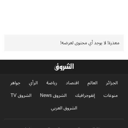
معذرة! لا يوجد أي محتوى لعرضه!
الجزائر
العالم
اقتصاد
رياضة
الرأي
جواهر
منوعات
إنفوجرافيك
الشروق News
الشروق TV
الشروق العربي