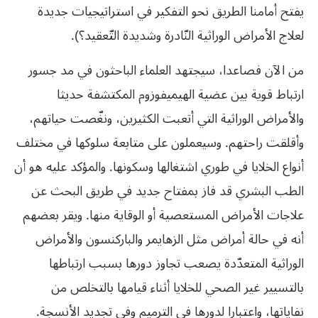
يفتح أمامنا الطريق نحو التفكير في استراتيجيات جديدة
لعلاج الأمراض الوراثية النّادرة وشديدة التّعقيد؟).
من الآن فصاعدا، سيجتهد العلماء الباحثون في مد جسور
ارتباط قوية بين عضية الهيميفوزوم المكتشفة حديثا
والأمراض الوراثية التي أتعبت الكثيرين، ونغّصت حياتهم،
وأقلقت راحتهم. وسيعملون على متابعة سلوكها في مختلف
أنواع الخلايا في طوري اشتغالها وسكونها. والمؤكد عليه هو أن
الطب البشري قد فاز بمفتاح جديد في طريق البحث عن
علاجات الأمراض المستعصية أو الوقاية منها. ويقر بعضهم
أنه في حالة أمراض مثل الزهايمر والباركنسون والأمراض
الوراثية المتعدّدة يصعب تجاوز دورها بسبب ارتباطها
بالتسيير غير الصحي للخلايا أثناء قيامها بالتخلص من
نفاياتها، واعتبارا لدورها في الترميم وفي تجديد الأنسجة.