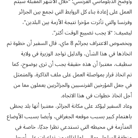
وأوضح الدبلوماسي الفرنسي: “خلال الأشهر المقبلة سيتم
العمل على إعادة بناء كل الروابط التي تجمع بين الجزائر
وفرنسا والتي تأثرت مؤخرا نتيجة الأزمة بين البلدين”،
ليضيف: “لا يجب تضييع الوقت أكثر”.
وبخصوص الاعتراف بجرائم 8 ماي، قال السفير أن خطوة تم
اتخاذها في هذا الشأن، والدليل تواجد الوزيرة في ولاية
سطيف، معتبرا أن هذه حقيقة يجب أن ترى بوضوح، كما
تم اتخاذ قرار بمواصلة العمل على ملف الذاكرة، والمتمثل
في جعل المؤرخين الفرنسيين والجزائريين يعملون معا من
أجل اتخاذ خطوات في هذا الاتجاه.
وعاد السفير ليؤكد على مكانة الجزائر، معتبرا أنها بلد يحظى
باهتمام كبير بسبب موقعه الجغرافي، وأيضا بسبب الأوضاع
المتأزمة في محيطه التي تستدعي نظرا جديّا، خاصة في
منطقة الساحل ومالي، لما لذلك من تداعيات على أوروبا