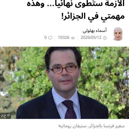
الأزمة ستُطوى نهائيا… وهذه
مهمتي في الجزائر!
أسماء بهلولي
0
10326
2026/05/12
ح.م
سفير فرنسا بالجزائر، ستيفان روماتيه