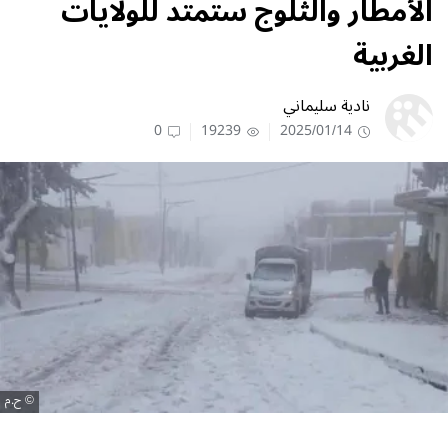
الأمطار والثلوج ستمتد للولايات
الغربية
نادية سليماني
0
19239
2025/01/14
ح.م