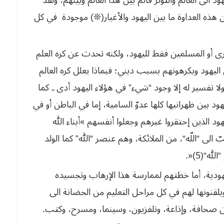
 هذه العداوة ما
بين
اليهود
والأغيار
(❊)
موجودة
في
كل
ى أو المسلمين فقط لليهود، ولكنه تحدث عن كره العلم
اليهود ويكرهونهم بسبب ديني؛ فبماذا يعلل كره العالم
لا تفسير له إلا وجود “شيء” في هؤلاء اليهود أدى ـ كما
ود بين ظهرانيها كلها عدوّ السامية، إما في الباطن أو في
 لليهود الذين إحتقروا غيرهم وجعلوا أنفسهم »أبناء الله
ّ
الى
“
اللّه
“
،
من
الملائكة،
وهم
عنصر
“
الله
”
كما
الولد
“
الله
“(
5
)«.
يهودية، أما خطتهم لممارسة هذا الإرهاب وتجسيده
ويلقنونها لهم في كل مراحل التعليم من الحضانة الى
 صحافة، وإذاعة، وتلفزيون، وسينما،
ومسرح،
وكتب
.