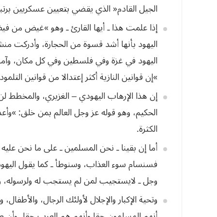
الجيل
القادم
«
الذي
يقضي
بتعيين
عسكريين
برتب
إذا علمت هذا ـ أيها القارئ ـ وهو »غيض من
اليهود بأنها أشد قسوة من الحجارة، وأدركت منش
اليهود في غزة وفي فلسطين وفي كل مكان، وآمن
»
إن
قوانين
النازية
أكثر
إعتدالا
من
قوانين
التلمود
إن هذا الإرهاب اليهودي – الغزيري، والمخطط لن 
الحكيم، وهو قوله عز وجل العالم بمن خلق: »وأع
الكثرة.
أما إن بقينا ـ نحن المسلمين ـ على ما نحن علي
فسنسام سوء العذاب، وسنوطأ ـ كما يقول اليهود ـ ب
وجل ـ لايستجيب لمن لم يستجب له ولرسوله، ول
وتحية الإكبار والإجلال لأولئك الرجال، والأطفال، 
أنهم المسلمون حقا وأنهم هم العرب حقا، وأن