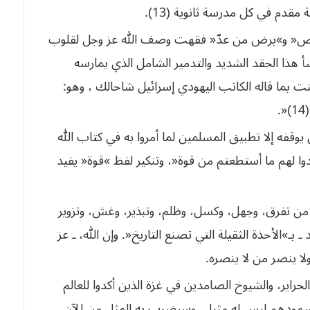
ة
مقدم
في
كل
مدرسة
ثانوية
(
13
).
 فيض« و»برض من عدّ« فقهت وصف الله عز وجل لقلوب
أ هذا الحقد الشديد والتدمير الشامل الذي يمارسه
ت بما قاله الكاتب اليهودي إسرائيل شاحالك
،
وهو
:
)«.
14
(
يوقفه إلا تطبيق المسلمين لما أمروا به في كتاب الله
دوا لهم ما أستطعتم من قوة«، وتنكير لفظ »قوة« يفيد
ه من تفرق، وجهل، وكسل، وظلم، وتبذير، وغش، وتزوير
ـ»الأحذة الثقيلة التي تصنع التاريخ«. وإن الله، ـ عز
ا ينصر من لا ينصره.
والحراير، والشيوخ الصامدين في غزة الذين أكدوا للعالم
 صمودهم ليس له مثيل، وسيضرب به المثل من الآن