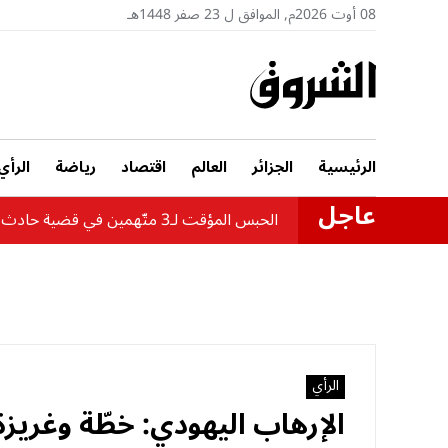
08 أوت 2026م, الموافق ل 23 صفر 1448هـ
الرئيسية
الجزائر
العالم
اقتصاد
رياضة
الرأي
عاجل
الحبس المؤقت لـ3 متّهمين في قضية حادث حافلة بومرداس
الرأي
الإرهاب اليهودي: خطّة وغريزة