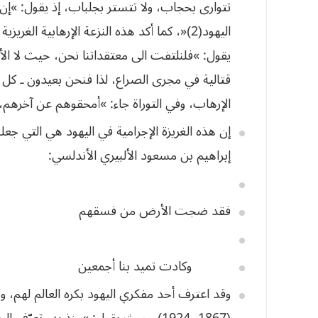
تتوارى بحجاب، ولا تتستر بجلباب، إذ يقول: »إن
اليهود(2)«، كما أكد هذه النزعة الإرهابية ا
يقول: »فلنلتفت الى معتقداتنا نحن، حيث لا الأخلا
قتالية
في
مجرى
الصراع،
لذا
فنحن
بعيدون
ـ
كل
الإرهاب،
وفي
التوراة
جاء
: »
أمحقوهم
عن
آخرهم،
إن
هذه
الغريزة
الإجرامية
في
اليهود
هي
التي
جعل
إبراهيم
بن
مسعود
الألبيري
الأندلسي
:
فقد
ضجت
الأرض
من
فسقهم
وكادت
تميد
بنا
أجمعين
وقد اعترف أحد مفكري اليهود بكره العالم لهم، وت
(1867- 1924)، حيث يقول: »منذ بدء تعرّف