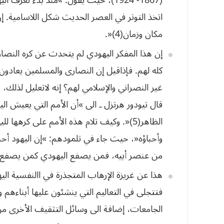
اتخذ التوتر في العصر الحديث شكل اللاسامية. إن
مكان
وزمان
(
4
)«.
إن هذا المفكر اليهودي لم يتحدث عن كره النصار
كله لهم. فإذاقيل إن النصارى والمسلمين يعادون 
غير النصراني والإسلامي لهم؟ إنه لاتعليل لذلك، و
قال تيودور هرتزل ـ الى »أن الأمم التي يعيش اليه
الظاهر(5)«. وكيف تلام هذه الأمم على كرهها
وأحباؤه«، حيث جاء في تلمودهم
: »
إن
اليهود
أحب
من
عنصر
أبيه،
فمن
يصفع
اليهودي
كمن
يصفع
هذا عن غريزة الإرهاب المتجذرة في االنفسية ال
فتتجلى في التعاليم التي ينشئون عليها أبناءهم 
الجامعات، إضافة الى وسائل التثقيف الأخرى من