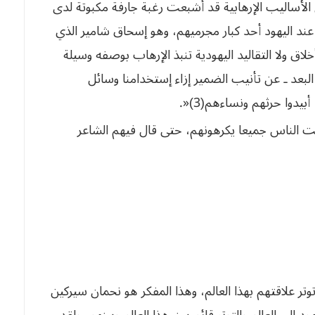
 الأساليب الإرهابية قد أشبعت رغبة جارفة مكبوتة لدى
لغريزية عند اليهود أحد كبار مجرميهم، وهو إسحاق شامير الذي
ق ولا التقاليد اليهودية تنبذ الإرهاب
بوصفه
وسيلة
البعد
ـ
عن
تأنيب
الضمير
إزاء
إستخدامنا
وسائل
أبيدوا
حرثهم
ونساءهم
(
3
)«.
ت
الناس
جميعا
يكرهونهم،
حتى
قال
فيهم
الشاعر
وتر علاقتهم بهذا العالم، وهذا المفكر هو نحمان سيركين
 اليهود الى العالم والتوتر قائم بين هذا العالم وبينهم، ولقد