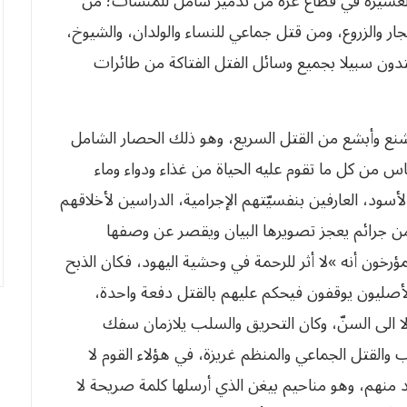
م العسيرة في قطاع غزّة من تدمير شامل للمنشآت؛ من
الزروع، ومن قتل جماعي للنساء والولدان، والشيوخ،
هتدون سبيلا بجميع وسائل الفتل الفتاكة من طائرات
شنع وأبشع من القتل السريع، وهو ذلك الحصار الشامل
س من كل ما تقوم عليه الحياة من غذاء ودواء وماء
لأسود، العارفين بنفسيّتهم الإجرامية، الدراسين لأخلاقهم
من جرائم يعجز تصويرها البيان ويقصر عن وصفها
ؤرخون أنه »لا أثر للرحمة في وحشية اليهود، فكان الذبح
لأصليون يوقفون فيحكم عليهم بالقتل دفعة واحدة،
ا الى السنّ، وكان التحريق والسلب يلازمان سفك
السلب والقتل الجماعي والمنظم غريزة، في هؤلاء القوم لا
 منهم، وهو مناحيم بيغن الذي أرسلها كلمة صريحة لا