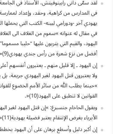
لقد سمّى داني رابينوفيتش، الأستاذ في الجامعة 
يهودي آخر -ودورامي ليينه- الكتب التي يحملها ا
اليهود، والقيم التي يتربون عليها “حليبا مسموم
أفضل من نزع شعرة من رأس جندي يهودي(9)«، كما
إن اليهود ـ إلا قليل منهم ـ يعتبرون أنفسهم أعل
ولا يعتبرون قتل اليهود لغير اليهودي جريمة، بل
»حينما يطلب الله من سائر الأمم الخضوع للقواني
القوانين
لا
تنطبق
على
اليهود
(
10
)«.
ويقول الحاخام جنسبرغ: »إن قتل اليهود لغير اليهو
الأبرياء بغرض الإنتقام يعتبر فضيلة يهودية(11)«، فالإرهاب عند أكثر اليهود يصفونه بـ”المقدس”(12)«.
إن
أكبر
دليل
وأسطع
برهان
على
أن
اليهود
يخططو