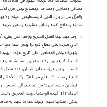
القنوات الفضائية مما يرتكبه اليهود في هذه الأيا
مساكن ومدارس ومساجد، ومصانع ومن حرق للأشجار و
والعزّل من الرجال، الذين لا يستطيعون حيلة، ولا ي
حديثة ومدافع ثقيلة وقنابل عنقودية وسفن حربية.
وقد مهد لهذا القتل السريع ورافقه قتل بطيء أ
الذي ضرب على قطاع غزة برا وبحرا، مما حرم النا
وكهرباء؛ ولكن المطلعين على تاريخ هؤلاء اليهود ا
الشيناء لا يعجبون ولا يستغربون مما يشاهدونه 
اللسان، ويعي عز إستيعابها الجنان، فقد سجّل الم
المنظم يعقب كل فتح مهما قلّ، وكان الأهالي ا
فيبادون باسم “يهوه” من غير نظر الى الجنس، ول
الدماء«(1)، فهذه الوحشية، وهذا التحريق و
يمكن إجتثاثها منهم، ويؤكد هذا ما شهد به شاهد