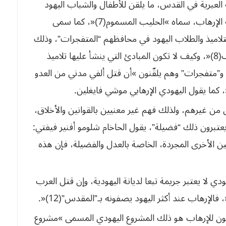
العبرية في القدس، ما يلقن للأطفال والشباب اليهود
في المدارس من كراهية، وحقد، وإعداد لممارسة الإرهاب، سماه »الحليب المسموم(7)«، كما سمى
لتلاميذ والطلاب اليهود في محافظهم “المتفجرات”، وذلك
في مقال له عنوانه »سموم من الغلاف الى الغلاف(8)«، وكيف لا تكون المبادئ التي ينشأ عليها تلاميذ
ا” و”متفجرات” وهم يلقّنون »أن قتل ألفي مدني من العدو
يقول
اليهودي
الإرهابي
موشي
فايغلين
.
ى من غيرهم، ولذلك فهم غير معنيين بالقوانين والأخلاق،
 يعتبرون ذلك “فضيلة”، يقول الحاخام شلومو أفنير فيفتي:
ن الأخرى المجردة،
الخاصة
بالعدل
والفضيلة،
فإن
هذه
دي لا يعتبر جريمة تبعا لديانة اليهودية، وإن قتل العرب
ن
للإرهاب
هو
ذلك
المشروع
اليهودي
المسمى
»
مشروع