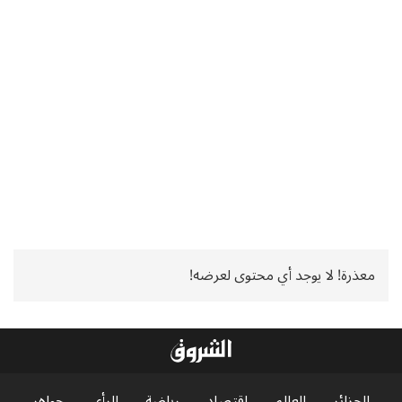
معذرة! لا يوجد أي محتوى لعرضه!
الجزائر
العالم
اقتصاد
رياضة
الرأي
جواهر