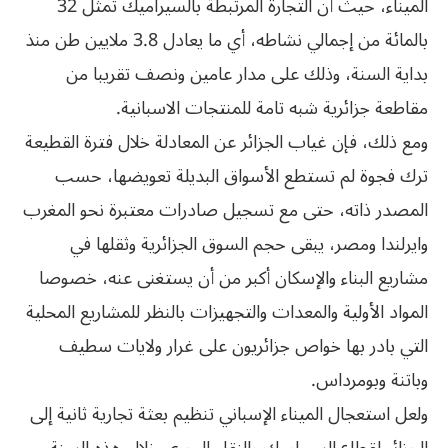
الميناء، حيث أن التجارة المرتبطة بالسيراميك تمثل 32
بالمائة من إجمالي نشاطه، أي ما يعادل 3.8 ملايين طن منذ
بداية السنة، وذلك على مدار عامين ونصف تقريبا من
مقاطعة جزائرية شبه تامة للمنتجات الاسبانية.
ومع ذلك، فإن غياب الجزائر عن المعادلة خلال فترة القطيعة
ترك فجوة لم تستطع الأسواق البديلة تعويضها، حسب
المصدر ذاته، حتى مع تسجيل صادرات معتبرة نحو المغرب
وايرلندا ومصر، يبقى حجم السوق الجزائرية وثقلها في
مشاريع البناء والإسكان أكبر من أن يستغنى عنه، خصوصا
المواد الأولية والمعدات والتجهيزات بالنظر للمشاريع المحلية
التي بادر بها خواص جزائريون على غرار ولايات سطيف
وباتنة وبومرداس.
ولعل استعجال الميناء الإسباني تنظيم بعثة تجارية ثانية إلى