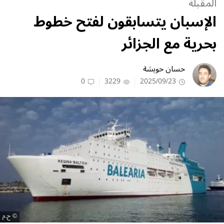
المقبلة
الإسبان يتسابقون لفتح خطوط
بحرية مع الجزائر
حسان حويشة
0
3229
2025/09/23
ح.م