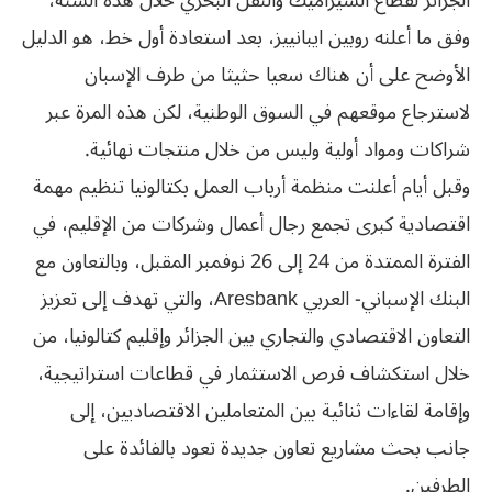
الجزائر لقطاع السيراميك والنقل البحري خلال هذه السنة،
وفق ما أعلنه روبين ايبانييز، بعد استعادة أول خط، هو الدليل
الأوضح على أن هناك سعيا حثيثا من طرف الإسبان
لاسترجاع موقعهم في السوق الوطنية، لكن هذه المرة عبر
شراكات ومواد أولية وليس من خلال منتجات نهائية.
وقبل أيام أعلنت منظمة أرباب العمل بكتالونيا تنظيم مهمة
اقتصادية كبرى تجمع رجال أعمال وشركات من الإقليم، في
الفترة الممتدة من 24 إلى 26 نوفمبر المقبل، وبالتعاون مع
البنك الإسباني- العربي Aresbank، والتي تهدف إلى تعزيز
التعاون الاقتصادي والتجاري بين الجزائر وإقليم كتالونيا، من
خلال استكشاف فرص الاستثمار في قطاعات استراتيجية،
وإقامة لقاءات ثنائية بين المتعاملين الاقتصاديين، إلى
جانب بحث مشاريع تعاون جديدة تعود بالفائدة على
الطرفين.