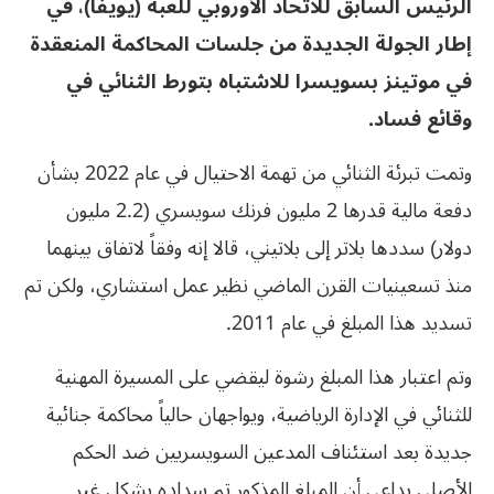
الرئيس السابق للاتحاد الأوروبي للعبة (يويفا)، في
إطار الجولة الجديدة من جلسات المحاكمة المنعقدة
في موتينز بسويسرا للاشتباه بتورط الثنائي في
وقائع فساد.
وتمت تبرئة الثنائي من تهمة الاحتيال في عام 2022 بشأن
دفعة مالية قدرها 2 مليون فرنك سويسري (2.2 مليون
دولار) سددها بلاتر إلى بلاتيني، قالا إنه وفقاً لاتفاق بينهما
منذ تسعينيات القرن الماضي نظير عمل استشاري، ولكن تم
تسديد هذا المبلغ في عام 2011.
وتم اعتبار هذا المبلغ رشوة ليقضي على المسيرة المهنية
للثنائي في الإدارة الرياضية، ويواجهان حالياً محاكمة جنائية
جديدة بعد استئناف المدعين السويسريين ضد الحكم
الأصلي بداعي أن المبلغ المذكور تم سداده بشكل غير