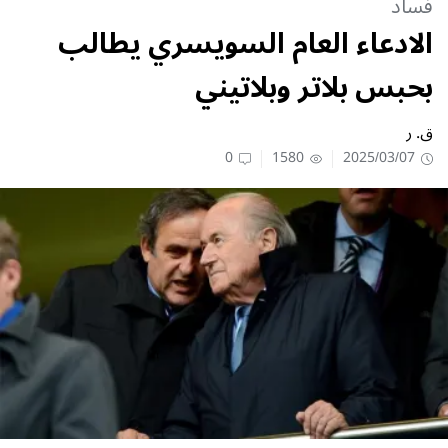
فساد
الادعاء العام السويسري يطالب
بحبس بلاتر وبلاتيني
ق. ر
0
1580
2025/03/07