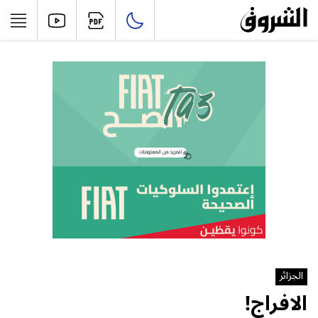
الجزائر
الافراج!