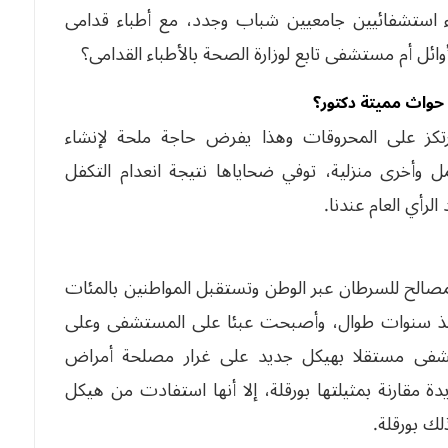
ء استشفائيين جامعيين شباب وجدد، مع أطباء قدامى
ئل أم مستشفى تابع لوزارة الصحة بالأطباء القدامى؟
حواث مميتة دكتور؟
كز على المحروقات وهذا يفرض حاجة ملحة لإنشاء
خرى منزلية، توفي ضحاياها نتيجة انعدام التكفل
رأي العام عندنا.
صالح للسرطان عبر الوطن وتستقبل المواطنين بالمئات
ذ سنوات طوال، وأصبحت عبئا على المستشفى وعلى
تشفى مستقلا بهيكل جديد على غرار مصلحة أمراض
 مقارنة بمثيلتها بورقلة، إلا أنها استفادت من هيكل
ك بورقلة.