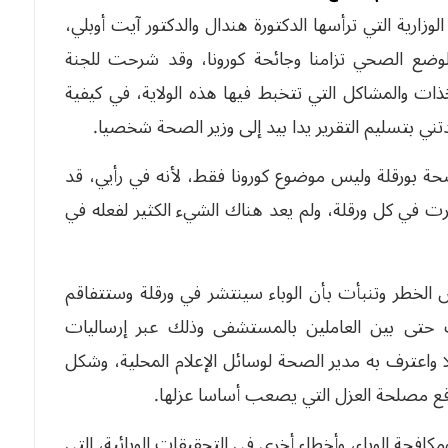
زارية التي ترأسها الدكتورة هندال والدكتور آيت أوبلي،
ضع الصحي تزامنا وجائحة كورونا، وقد شرحت للجنة
ات والمشاكل التي تتخبط فيها هذه الولاية، في كيفية
ني بتسليم التقرير يدا بيد إلى وزير الصحة شخصيا.
ة بورقلة وليس موضوع كورونا فقط، لأنه في رأيي، قد
ت في كل ورقلة، ولم يعد هناك الشيء الكثير لفعله في
لخطر وتنبأت بأن الوباء سينتشر في ورقلة وستتفاقم
 حتى بين العاملين بالمستشفى وذلك عبر إرساليات
واعترف به مدير الصحة لوسائل الإعلام المحلية، وشكل
موقع مصلحة العزل التي يصعب أساسا عزلها.
افحة الوباء، وأخطاء أخرى في التحقيقات الوبائية، التي