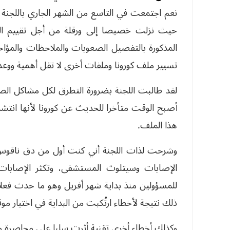
نعم اجتمعت في التاسع من الشهر الجاري باللجنة الو
حيث نزلت خصيصا إلى ورقلة من أجل تقييم الو
المذكورة بالتفصيل الصعوبات والملاحظات والمؤاخذ
تسيير ملف كورونا وملفات أخرى لا تقل أهمية ووعدت
لقد طالبت اللجنة بضرورة التطرق لكل مشاكل الصح
أصبح الوقت متأخرا للحديث عن كورونا لأنها انتشر
هذا الملف.
وشرحت لذات اللجنة أني كنت أول من دق ناقوس ا
الإصابات وسيتلوث المستشفى، وتكثر الإصابات
للمسؤولين منذ بداية شهر أفريل وهو ما حدث فعلا 
ذلك نتيجة لأخطاء ارتُكبت من البداية في اختيار 
وكذلك أخطاء أخرى تقنية أثرت سلبا على محاصرة ومك