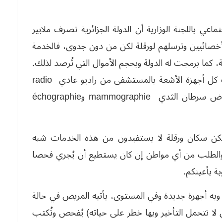
ماعي باللجنة الوزارية أن الدولة الجزائرية تصرف ملايير
الأخصائيين وترسلهم لورقلة لكن من دون جدوى، فالخدمة
كما برمجت له الدولة وبحجم الأموال التي تُرصد لذلك.
وهنا أعطي أمثلة على ذلك، الدولة الجزائرية وفّرت كل أجهزة الأشعة بالمستشفى من راديو عادي radio
standard وبانوراميك للأسنان وراديو لمتابعة أمراض سرطان الثدي mammographie وéchographie
لكن سكان ورقلة لا يستفيدون من هذه الخدمات شبه
 والطلب من أي مواطن إن كان يستطيع أن يُجري فحصا
ة بأعينكم.
به أجهزة جديدة وفي المستوى، يأتيه المريض في حالة
لا تتحمل التأخير وبها خطر على حياته) يُفحص وتُكتب