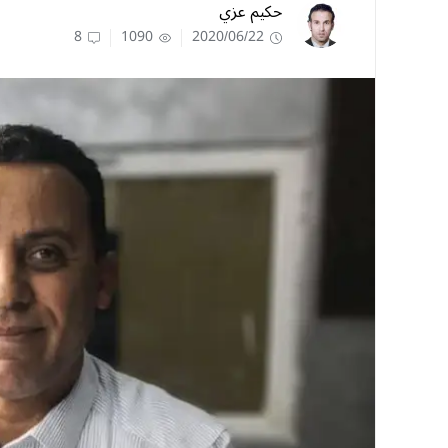
حكيم عزي
8
1090
2020/06/22