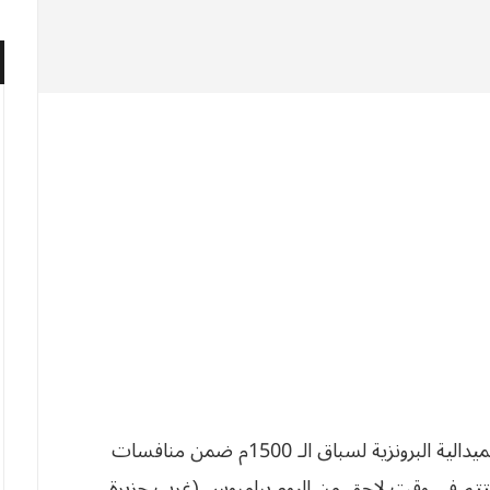
توج العداء الجزائري طارق بوكنزة اول امس الأحد بالميدالية البرونزية لسباق الـ 1500م ضمن منافسات
 التي ستختتم في وقت لاحق من اليوم ببامبوس (غرب جزيرة