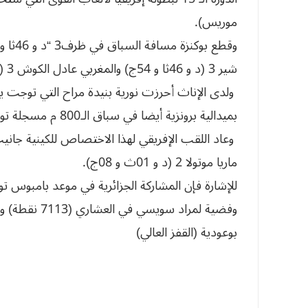
موريس).
‬شير‮ (‬3‮ ‬د‮ ‬و46‮ ‬ثا‮ ‬و54‮ ‬ج‮) ‬والمغربي‮ ‬عادل‮ ‬الكوش‮ (‬3‮ ‬د‮ ‬و46‮ ‬ث‮ ‬و72ج‮). ‬
‬بميدالية‮ ‬برونزية‮ ‬أيضا‮ ‬في‮ ‬سباق‮ ‬الـ‮ ‬800م‮ ‬مسجلة‮ ‬توقيتا‮ ‬قدره‮ ‬2‮ ‬د‮ ‬و02‮ ‬ثا‮ ‬و18‮ ‬ج‮). ‬
‬ماريا‮ ‬موتولا‮ (‬2‭ ‬د‮ ‬و01‮ ‬ث‮ ‬و08‮ ‬ج‮). ‬
وفضية لمراد سو
بوعودية (القفز العالي)