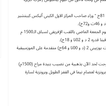
للإشارة فإن المشاركة الجزائرية في موعد بامبوس توجت لحد الآن بذهبية من نصيب بنيدة مراح (1500م)
يسي في العشاري (7113 نقطة) وبرونزية لعصام نيما في القفز الطويل وبرونزية لسارة