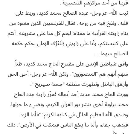
قريباً من أحد مراكزهم التنصيرية .
ثبت الله- عز وجل- عبده الصالح محمد كديد، وربط على
قلبه، ونفخ فيه من روحه، فقال للفرنسيين الذين منعوه من
بناء زاويته القرآنية ما معناه: ليقم كل منا على مشروعه، أنتم
على كنيستكم، وأنا علَى زَاوِينِي وَلَنَتْرُك الزمان يحكم حكمه
للصالح منهما …
وافق شياطين الإنس على مقترح الحاج محند كديد، ظناً
منهم أنهم هم “المنصورون”، ولكن الله- عز وجل- أحق الحق
وأزهق الباطل وتطهرت منطقة “جمعة صهريج “.
وورث الحاج محند حديد أحد أنجاله فعزّز زاوية جده الحاج
محند بزاوية أخرى تنشر نور القرآن الكريم، وتضيء ما حولها.
وصدق الله العظيم القائل في كتابه الكريم: “فأما الزبد
فيذهب جفاء، وأما ما ينفع الناس فيمكث في الأرض”. ذلك