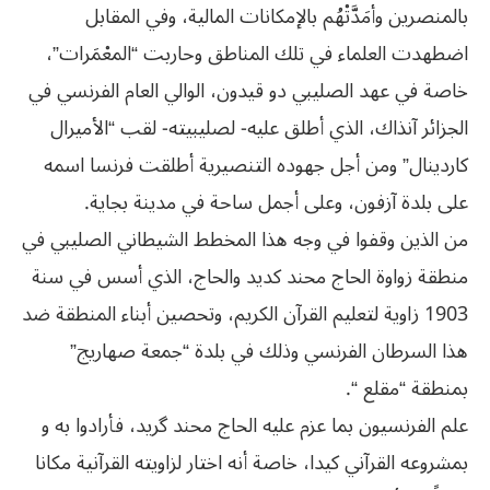
بالمنصرين وأمَدَّتْهُم بالإمكانات المالية، وفي المقابل
اضطهدت العلماء في تلك المناطق وحاربت “المعْمَرات”،
خاصة في عهد الصليبي دو قيدون، الوالي العام الفرنسي في
الجزائر آنذاك، الذي أطلق عليه- لصليبيته- لقب “الأميرال
كاردينال” ومن أجل جهوده التنصيرية أطلقت فرنسا اسمه
على بلدة آزفون، وعلى أجمل ساحة في مدينة بجاية.
من الذين وقفوا في وجه هذا المخطط الشيطاني الصليبي في
منطقة زواوة الحاج محند كديد والحاج، الذي أسس في سنة
1903 زاوية لتعليم القرآن الكريم، وتحصين أبناء المنطقة ضد
هذا السرطان الفرنسي وذلك في بلدة “جمعة صهاريج”
بمنطقة “مقلع “.
علم الفرنسيون بما عزم عليه الحاج محند گرید، فأرادوا به و
بمشروعه القرآني كيدا، خاصة أنه اختار لزاويته القرآنية مكانا