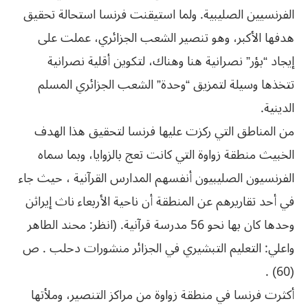
الفرنسيين الصليبية. ولما استيقنت فرنسا استحالة تحقيق
هدفها الأكبر، وهو تنصير الشعب الجزائري، عملت على
إيجاد “بؤر” نصرانية هنا وهناك، لتكوين أقلية نصرانية
تتخذها وسيلة لتمزيق “وحدة” الشعب الجزائري المسلم
الدينية.
من المناطق التي ركزت عليها فرنسا لتحقيق هذا الهدف
الخبيث منطقة زواوة التي كانت تعج بالزوايا، وبما سماه
الفرنسيون الصليبيون أنفسهم المدارس القرآنية ، حيث جاء
في أحد تقاريرهم عن المنطقة أن ناحية الأربعاء ناث إيراثن
وحدها كان بها نحو 56 مدرسة قرآنية. (انظر: محند الطاهر
واعلي: التعليم التبشيري في الجزائر منشورات دحلب . ص
(60) .
أكثرت فرنسا في منطقة زواوة من مراكز التنصير، وملأتها