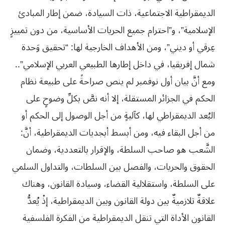
الديمقراطية الاجتماعية، ذات السيادة، ضمن إطار المبادئ
الإسلامية”، و”احترام جميع الحريات الأساسية، من دون تمييزٍ
عِرقي أو ديني”، ومن الأهداف الخارجية لها: “تحقيق وَحدة
شمال إفريقيا، في داخل إطارها الطبيعي العربي الإسلامي”..
ومع أنَّ بيان أول نوفمبر لم ينص صراحةً على طبيعة نظام
الحكم في الجزائر المستقلة، إلا أنه نصَّ بكلِّ وضوحٍ على
البُعد الديمقراطي لها، كآليةٍ من أجل الوصول إلى الحكم أو
من أجل البقاء فيه، ومن أبسط أبجديات الديمقراطية، أنَّ:
الشَّعب هو صاحب السلطة، والإقرار بالتعددية، وضمان
الحقوق والحريات، والفصل بين السلطات، والتداول السلمي
على السلطة، واستقلالية القضاء، وسيادة القانون، وهناك
علاقةٌ تلازميةٌ بين دولة القانون وبين الديمقراطية، إذْ يُعدُّ
القانون الأداة التي تنقل الديمقراطية من الفكرة الفلسفية