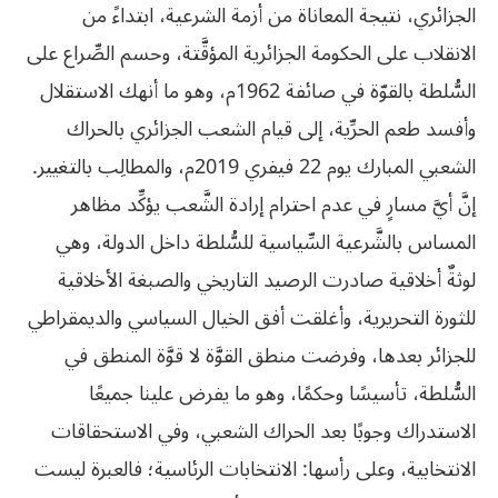
الجزائري، نتيجة المعاناة من أزمة الشرعية، ابتداءً من
الانقلاب على الحكومة الجزائرية المؤقَّتة، وحسم الصِّراع على
السُّلطة بالقوّة في صائفة 1962م، وهو ما أنهك الاستقلال
وأفسد طعم الحرِّية، إلى قيام الشعب الجزائري بالحراك
الشعبي المبارك يوم 22 فيفري 2019م، والمطالِب بالتغيير.
إنَّ أيَّ مسارٍ في عدم احترام إرادة الشَّعب يؤكِّد مظاهر
المساس بالشَّرعية السِّياسية للسُّلطة داخل الدولة، وهي
لوثةٌ أخلاقية صادرت الرصيد التاريخي والصبغة الأخلاقية
للثورة التحريرية، وأغلقت أفق الخيال السياسي والديمقراطي
للجزائر بعدها، وفرضت منطق القوَّة لا قوَّة المنطق في
السُّلطة، تأسيسًا وحكمًا، وهو ما يفرض علينا جميعًا
الاستدراك وجوبًا بعد الحراك الشعبي، وفي الاستحقاقات
الانتخابية، وعلى رأسها: الانتخابات الرئاسية؛ فالعبرة ليست