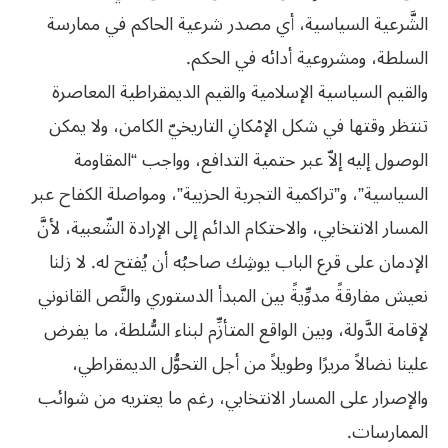
الشَّرعية السياسية، أي مصدر شرعية الحاكم في ممارسة
السلطة، ومشروعية أدائه في الحكم.
والقيم السياسية الإسلامية والقيم الديمقراطية المعاصرة
تنتظر وقتها في شكل الإمْكانِ التاريخيّ الكامن، ولا يمكن
الوصول إليه إلاّ عبر حتمية التدافع، وواجب “المقاومة
السياسية”، و”تراكمية التجربة الحزبية”، ومواصلة الكفاح عبر
المسار الانتخابي، والاحتكام الدائم إلى الإرادة الشّعبية، لأنَّ
الإدمان على قرع الباب يوشِك صاحبُه أن يُفتح له. لا زلنا
نعيش مفارقةً مدوِّيةً بين المبدأ الدستوري والنَّص القانوني
لإقامة الدَّولة، وبين الواقع المتأزِّم لبناء السُّلطة، ما يفرض
علينا نضالاً مريرًا وطويلاً من أجل التحوُّل الديمقراطي،
والإصرار على المسار الانتخابي، رغم ما يعتريه من شوائب
الممارسات.