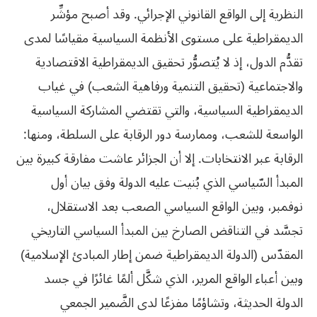
النظرية إلى الواقع القانوني الإجرائي. وقد أصبح مؤشِّر
الديمقراطية على مستوى الأنظمة السياسية مقياسًا لمدى
تقدُّم الدول، إذ لا يُتصوُّر تحقيق الديمقراطية الاقتصادية
والاجتماعية (تحقيق التنمية ورفاهية الشعب) في غياب
الديمقراطية السياسية، والتي تقتضي المشاركة السياسية
الواسعة للشعب، وممارسة دور الرقابة على السلطة، ومنها:
الرقابة عبر الانتخابات. إلا أن الجزائر عاشت مفارقة كبيرة بين
المبدأ السّياسي الذي بُنيت عليه الدولة وفق بيان أول
نوفمبر، وبين الواقع السياسي الصعب بعد الاستقلال،
تجسَّد في التناقض الصارخ بين المبدأ السياسي التاريخي
المقدّس (الدولة الديمقراطية ضمن إطار المبادئ الإسلامية)
وبين أعباء الواقع المرير، الذي شكَّل ألمًا غائرًا في جسد
الدولة الحديثة، وتشاؤمًا مفزعًا لدى الضَّمير الجمعي