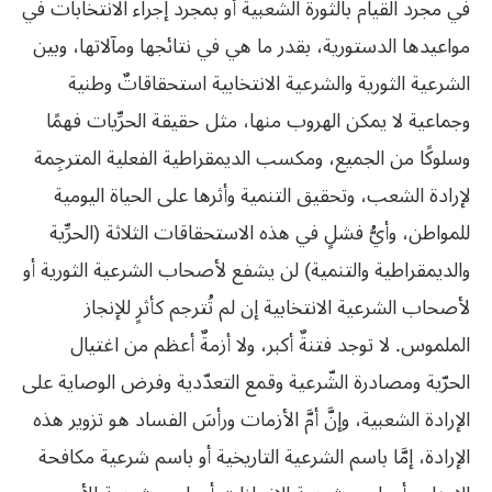
في مجرد القيام بالثورة الشعبية أو بمجرد إجراء الانتخابات في
مواعيدها الدستورية، بقدر ما هي في نتائجها ومآلاتها، وبين
الشرعية الثورية والشرعية الانتخابية استحقاقاتٌ وطنية
وجماعية لا يمكن الهروب منها، مثل حقيقة الحرِّيات فهمًا
وسلوكًا من الجميع، ومكسب الديمقراطية الفعلية المترجِمة
لإرادة الشعب، وتحقيق التنمية وأثرها على الحياة اليومية
للمواطن، وأيُّ فشلٍ في هذه الاستحقاقات الثلاثة (الحرِّية
والديمقراطية والتنمية) لن يشفع لأصحاب الشرعية الثورية أو
لأصحاب الشرعية الانتخابية إن لم تُترجم كأثرٍ للإنجاز
الملموس. لا توجد فتنةٌ أكبر، ولا أزمةٌ أعظم من اغتيال
الحرّية ومصادرة الشّرعية وقمع التعدّدية وفرض الوصاية على
الإرادة الشعبية، وإنَّ أمَّ الأزمات ورأسَ الفساد هو تزوير هذه
الإرادة، إمَّا باسم الشرعية التاريخية أو باسم شرعية مكافحة