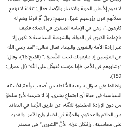
لا تقوم إلاَّ على الحرية والاختيار والرِّضا، فقال: “ثلاثة لا ترتفع
صلاتُهم فوق رؤوسهم شبرًا، ومنهم: رجلٌ أمَّ قومًا وهم له
كارهون.”، وهي في الإمامة الصغرى في الصلاة فكيف
بالإمامة الكبرى في الدولة، والشرعية السياسية لا تكون إلا
عبر إرادة الأمة بالشورى والبيعة، فقال تعالى: “لقد رضي الله
عن المؤمنين إذ يبايعونك تحت الشَّجرة..” (الفتح:18)، وقال:
“وشاورهم في الأمر، فإذا عزمت فتوكّل على الله” (آل عمران:
159).
ولطالما بقي سؤال شرعية السُّلطة من أصعب وأهمّ الأسئلة
السياسية في حياة أيّ اجتماعٍ بشري، إذ لا شرعية لأيِّ سلطةٍ
من دون الإرادة الحقيقيةٍ للأمَّة، عن طريق الرِّضا في التعاقد
بين الحاكم والمحكوم، والحرِّية في اختيار وليّ الأمر، والقدرة
على محاسبته، وإمْكان عزله، لأنَّ “الشورى” هي مصدر