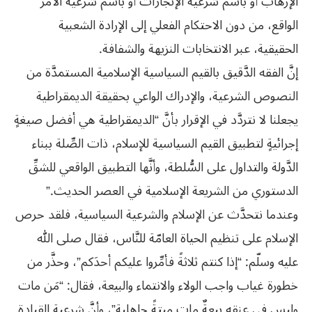
الإرهاب أو باسم شرعية الإنجازات أو باسم شرعية الأمر
الواقع، من دون الاحتكام الفعلي إلى الإرادة الشعبية
الحقيقية، عبر الانتخابات النزيهة والشفافة.
إنَّ الفقه الدَّقيق بالقيم السياسية الإسلامية المستمدَّة من
النصوص الشرعية، والإدراك الواعي بحقيقة الديمقراطية
يجعلنا لا نتردَّد في الإقرار بأنَّ “الديمقراطية هي أفضل صيغةٍ
إجرائيةٍ لتطبيق القيم السياسية للإسلام، ذات الصِّلة ببناء
الدَّولة والتداول على السُّلطة، وأنَّها التطبيق الواقعي للشقِّ
الدستوري من الشريعة الإسلامية في العصر الحديث.”
وعندما نتحدَّث عن الإسلام والشرعية السياسية، فلقد حرص
الإسلام على تنظيم الحياة العامّة للنَّاس، فقال صلى الله
عليه وسلّم: “إذا كنتم ثلاثةً فأمِّروا عليكم أحدَكم”، وحذَّر من
خطورة غياب واجب الولاء والانتماء والبيعة، فقال: “مَن مات
وليس في عنقه بيعةٌ مات ميتةً جاهلية”، وأنَّ شرعية القيادة