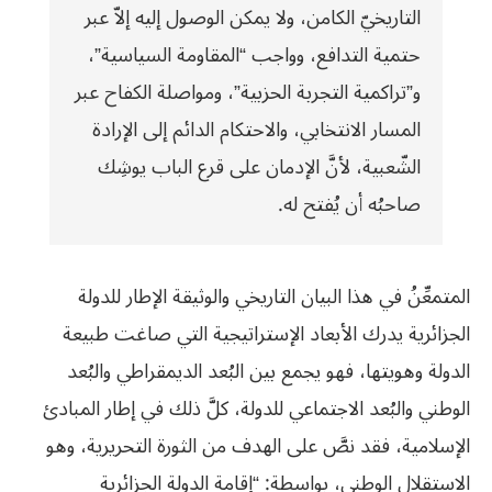
التاريخيّ الكامن، ولا يمكن الوصول إليه إلاّ عبر
حتمية التدافع، وواجب “المقاومة السياسية”،
و”تراكمية التجربة الحزبية”، ومواصلة الكفاح عبر
المسار الانتخابي، والاحتكام الدائم إلى الإرادة
الشّعبية، لأنَّ الإدمان على قرع الباب يوشِك
صاحبُه أن يُفتح له.
المتمعِّنُ في هذا البيان التاريخي والوثيقة الإطار للدولة
الجزائرية يدرك الأبعاد الإستراتيجية التي صاغت طبيعة
الدولة وهويتها، فهو يجمع بين البُعد الديمقراطي والبُعد
الوطني والبُعد الاجتماعي للدولة، كلَّ ذلك في إطار المبادئ
الإسلامية، فقد نصَّ على الهدف من الثورة التحريرية، وهو
الاستقلال الوطني، بواسطة: “إقامة الدولة الجزائرية