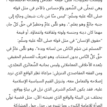
وهي تتجلّى في الشّعور والإحساس بالآخر في مثل قوله
صلى الله عليه وسلّم: “ليس منّا مَن بات شبعان وجارُه إلى
جنبه جائعٌ وهو يعلم.”، وهو نصٌّ عامٌ وخطيرٌ في حقِّ كلّ جار،
مهما كان دينه وجنسه ولونه وثقافته وانتماؤه. أو قيمة
“حقوق الإنسان” في مثل قوله صلى الله عليه وسلّم:
“المسلم مَن سَلِم النّاسُ من لسانه ويده”، وهو نصٌّ عامٌ في
حقِّ كلِّ النّاس بدون استثناء، وهو تعريفٌ للمسلم الحقيقي
ببُعده الأخلاقي المعاملاتي وليس بجانبه الشّعائري التعبّدي.
ومن الفقه المقاصدي التنزيلي: مراعاة تغيّر الواقع الذي نريد
إصلاحه والتعامل معه، وتنزيل القيم السياسية الإسلامية
عليه، فقد يكون الحكم الشرعي الذي نزل في بيئةٍ وواقع،
يختلف عن البيئة والواقع الذي نعيشه الآن، مثل قضية تولّي
المرأة للإمامة الكبرى، وما تثيره من جدلٍ حول المشاركة