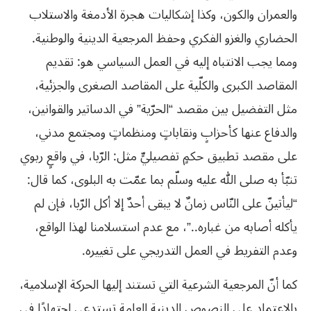
والعمران والكون، وكذا إشكاليات هجرة الأدمغة والاستلاب
الحضاري والغزو الفكري وحفظ المرجعية الدينية والوطنية.
ومما يجب الانتباه إليه في العمل السياسي هو: تقديم
المقاصد الكبرى والكلّية على المقاصد الصغرى والجزئية،
مثل التفضيل بين مقصد “الحرّية” في الدساتير والقوانين،
والدفاع عنها كأحزابٍ ونقاباتٍ ومنظماتٍ ومجتمع مدني،
على مقصد تطبيق حكمٍ تفصيليٍّ مثل: الرّبا، في واقعٍ ربوي
تنبّأ به صلى الله عليه وسلّم بما عمّت به البلوى، كما قال:
“ليأتينّ على النّاس زمانٌ لا يبقى أحدٌ إلا أكل الرّبا، فإن لم
يأكله أصابه من غباره..”، مع عدم استسلامنا لهذا الواقع،
وعدم التفريط في العمل التدريجي على تغييره.
كما أنّ المرجعية الشرعية التي تستند إليها الحركة الإسلامية،
بالاعتماد على النصوص الدينية العامة تستدعي اجتهادًا في