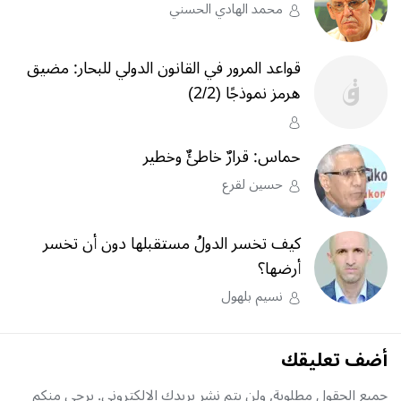
محمد الهادي الحسني
قواعد المرور في القانون الدولي للبحار: مضيق
هرمز نموذجًا (2/2)
حماس: قرارٌ خاطئٌ وخطير
حسين لقرع
كيف تخسر الدولُ مستقبلها دون أن تخسر
أرضها؟
نسيم بلهول
أضف تعليقك
جميع الحقول مطلوبة, ولن يتم نشر بريدك الإلكتروني. يرجى منكم