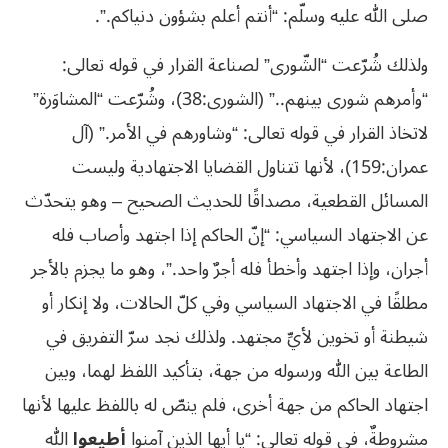
صلى الله عليه وسلّم: “أنتم أعلم بشؤون دنياكم.”.
ولذلك شُرّعت “الشّورى” لصناعة القرار في قوله تعالى:
“وأمرهم شورى بينهم..” (الشورى:38)، وشُرّعت “المشاوَرة”
لاتخاذ القرار في قوله تعالى: “وشاورهم في الأمر.” (آل
عمران:159)، لأنها تتناول القضايا الاجتهادية وليست
المسائل القطعية، مصداقًا للحديث الصحيح – وهو يتحدّث
عن الاجتهاد السياسي: “إنّ الحاكم إذا اجتهد وأصاب فله
أجران، وإذا اجتهد وأخطأ فله أجرٌ واحد.”، وهو ما يجزم بالأجر
مطلقًا في الاجتهاد السياسي وفي كلّ الحالات، ولا إنكار أو
شيطنة أو تخوين لأيِّ مجتهد. ولذلك نجد سرّ التفريق في
الطاعة بين الله ورسوله من جهة، بتأكيد اللفظ لهما، وبين
اجتهاد الحاكم من جهة أخرى، فلم ينصّ له باللفظ عليها لأنها
مشروطةٌ، في قوله تعالى: “يا أيها الذين آمنوا
أطيعوا
الله