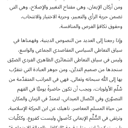
ومن أركان الإيمان، وهي مفتاح التغيير والإصلاح، وهي التي
تضمن حرية الرأي والتعبير، وحرية الاختيار والانتخاب،
وحقوق تكافؤ الفرص والمنافسة.
وإذا رجعنا إلى العديد من النصوص الدينية، وفهمناها في
سياق التعاطي السياسي المقاصدي الجماعي والواسع،
وليس في سياق التعاطي الشعائري الظاهري الفردي الضيّق
سنجدها من صميم التديّن، ومن جوهر العبادة التي نتقرّب
بها إلى الله سبحانه وتعالى. فهي في المراتب المتقدّمة من
سُلّم الأولويات، ويجب أن تكون حاضرةً يوميًّا في الفهم
التصوّري وفي النّضال الميداني، لتمتدّ في الزمان والمكان
من حياة المسلم المعاصر، ناهيك عن ابن الحركة الإسلامية،
وترتقي في السُّلَّم الإيماني كأصولٍ وليست كفروع، وككلّيات
وليست كجزئيات، مثل: قيمة “التكافل والعدالة الاجتماعية”،