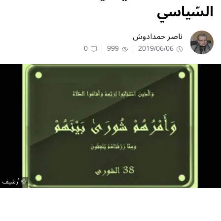
السّياسي
ناصر حمدادوش
0
999
2019/06/06
أرشيف