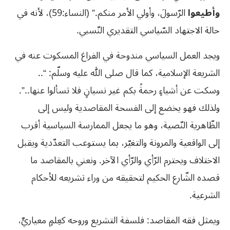
وأطيعوا
الرّسولَ، وأولي الأمر منكم.” (النساء:59)، لأنه في
حالة الاجتهاد السّياسي التقديري النّسبي.
ويجد العمل السياسي مندوحة في الفراغ المسكوت عنه في
الشريعة الإسلامية، كما قال صلى الله عليه وسلّم: “..
وسكت عن أشياءٍ رحمةً بكم غير نسيانٍ فلا تسألوا عنها..”.
ولذلك فهو يخضع إلى الفسحة المقاصدية وليس إلى
الظّاهرية النّصية، وهو ما يجعل الممارسة السياسية أقرب
إلى الواقعية والمرونة والتغيّر، بما يستوعب التعدّدية ويقبل
الاختلاف ويحترم الرّأي والرّأي الآخر. ونعني بالمقاصد ما
قصده الشّارع الحكيم لتحقيقه من وراء تشريعه للأحكام
الشرعية.
ويمثل فقه المقاصد: فلسفة التشريع وروحه كعِلمٍ معياريٍّ،