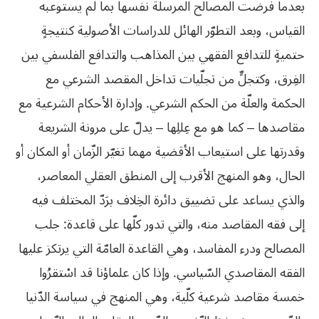
بعدما فرضت المصالح المرسلة نفسها بما لم يستوعبه
القياس، وبعد التطوّر الهائل للدراسات الأصولية كنتيجةٍ
حتميةٍ للتدافع الفقهي بين المذاهب والتدافع الفلسفي بين
الفِرق، وكتجلٍّ من تجلّيات تداخل المقصد الشرعي مع
الحكمة والعلّة من الحكم الشرعي. وإدارة الأحكام الشرعية مع
مقاصدها – كما هو مع عِللِها – يدلّ على مرونة الشريعة
وقدرتها على استيعاب الأقضية مهما تغيّر الزّمان أو المكان أو
الحال، وهو المنهج الأقرب إلى المنطق العقلي المعاصر،
والذي يساعد على تضييق دائرة الخِلاف برَدّ المختلف فيه
إلى فقه المقاصد منه، والتي تدور كلّها على قاعدة: جلب
المصالح ودرء المفاسد، وهي القاعدة العامّة التي يرتكز عليها
الفقه المقاصدي السّياسي. وإذا كان علماؤنا قد اسْتقرُوا
خمسة مقاصد شرعية كلّية، وهي المنهج في سياسة الدّنيا