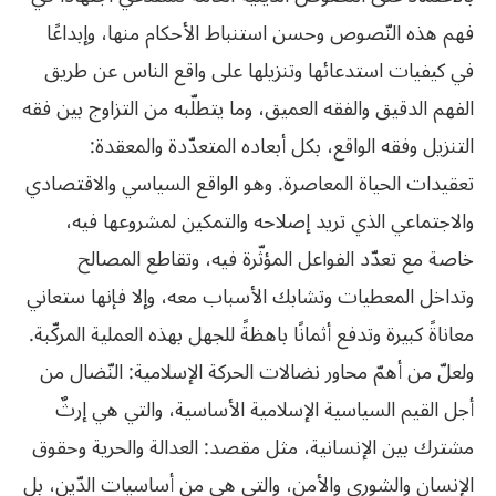
فهم هذه النّصوص وحسن استنباط الأحكام منها، وإبداعًا
في كيفيات استدعائها وتنزيلها على واقع الناس عن طريق
الفهم الدقيق والفقه العميق، وما يتطلّبه من التزاوج بين فقه
التنزيل وفقه الواقع، بكل أبعاده المتعدّدة والمعقدة:
تعقيدات الحياة المعاصرة. وهو الواقع السياسي والاقتصادي
والاجتماعي الذي تريد إصلاحه والتمكين لمشروعها فيه،
خاصة مع تعدّد الفواعل المؤثّرة فيه، وتقاطع المصالح
وتداخل المعطيات وتشابك الأسباب معه، وإلا فإنها ستعاني
معاناةً كبيرة وتدفع أثمانًا باهظةً للجهل بهذه العملية المركّبة.
ولعلّ من أهمّ محاور نضالات الحركة الإسلامية: النّضال من
أجل القيم السياسية الإسلامية الأساسية، والتي هي إرثٌ
مشترك بين الإنسانية، مثل مقصد: العدالة والحرية وحقوق
الإنسان والشورى والأمن، والتي هي من أساسيات الدّين، بل