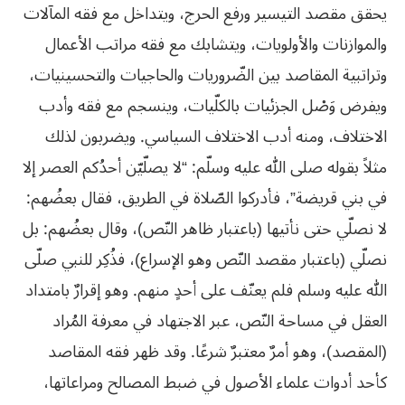
يحقق مقصد التيسير ورفع الحرج، ويتداخل مع فقه المآلات
والموازنات والأولويات، ويتشابك مع فقه مراتب الأعمال
وتراتبية المقاصد بين الضّروريات والحاجيات والتحسينيات،
ويفرض وَصْل الجزئيات بالكلّيات، وينسجم مع فقه وأدب
الاختلاف، ومنه أدب الاختلاف السياسي. ويضربون لذلك
مثلاً بقوله صلى الله عليه وسلّم: “لا يصلّيّن أحدُكم العصر إلا
في بني قريضة”، فأدركوا الصّلاة في الطريق، فقال بعضُهم:
لا نصلّي حتى نأتيها (باعتبار ظاهر النّص)، وقال بعضُهم: بل
نصلّي (باعتبار مقصد النّص وهو الإسراع)، فذُكِر للنبي صلّى
الله عليه وسلم فلم يعنّف على أحدٍ منهم. وهو إقرارٌ بامتداد
العقل في مساحة النّص، عبر الاجتهاد في معرفة المُراد
(المقصد)، وهو أمرٌ معتبرٌ شرعًا. وقد ظهر فقه المقاصد
كأحد أدوات علماء الأصول في ضبط المصالح ومراعاتها،