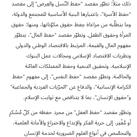
ذلك مثلاً: تطوّر مقصد “حفظ النّسل والعِرض” إلى مقصد
“حفظ الأسرة”، باعتبارها البنية الأساسية للمجتمع والدولة،
وما يتطلّبه من مراعاة حِفظ حقوق مكوّناتها، ومنها: حقوق
المرأة وحقوق الطفل. وتطوّر مقصد “حفظ المال”، بتطوّر
مفهوم المال والقيمة، المرتبط بالاقتصاد الوطني والدولي
ونظريات الاقتصاد الإسلامي ومجالات عمل البنوك
الإسلامية، وتحقيق التنمية وحفظ الممتلكات العامّة
والخاصّة. وتطوّر مقصد “حفظ النفس”، إلى مفهوم “حفظ
الكرامة الإنسانية”، والدفاع عن “الحرّيات الفردية والجماعية”
و”حقوق الإنسان”، بما لا يتناقض مع ثوابت الإسلام.
وتطوّر مقصد “حفظ العقل” من مجرد حفظه من كلّ مُسْكرٍ
أو مُفْتِر، إلى حرية الفكر والإبداع والاختراع والأمانة العلمية،
والتخصّص في أنواع العلوم الضرورية لخدمة الإنسان