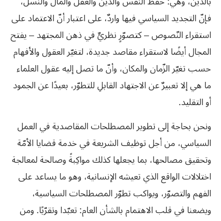
بالدّين، وهي: حفظ النّفس والدّين والعقل والمال والنّسل،
فإنّ التجديد السياسي فيها واردٌ، على اعتبار أنّ الاعتماد على
استقراء النّصوص – كتصوّرٍ نظريٍّ في ذهن المجتهد – يفتح
المجال أيضًا لاستقراء مقاصد جديدة، لتغيّر العقول والأفهام
حسب تغيّر الزّمان والمكان، وأنّ ما تصل إليه عقول العلماء
ما هي إلا تعبيرٌ عن الاجتهاد القابلِ للتطوّر، بعيدًا عن الجمود
أو التقليد.
ونحن بحاجة إلى تطوير المصطلحات المقاصدية في العمل
السياسي، من أجل توظيف الشريعة في خدمة قضايا الأمّة
وتحقيق مصالحها، بما يجعلها كذلك مواكِبةً وصالحة لمعالجة
اختلالات الواقع الذي تعيشه الإنسانية، وهو ما يساعد على
الفهم والتصوّر، ويواكب تطوّر المصطلحات السياسية،
ويضعنا في قلب الاهتمام بالشأن العام: تعبّدا وتقرّبًا. ومن