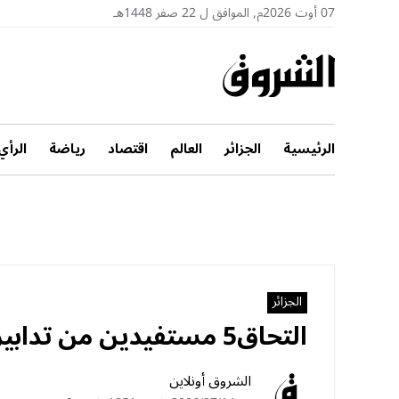
07 أوت 2026م, الموافق ل 22 صفر 1448هـ
الرئيسية
الجزائر
العالم
اقتصاد
رياضة
الرأي
الجزائر
التحاق5 مستفيدين من تدابير المصالحة بالجبال
الشروق أونلاين