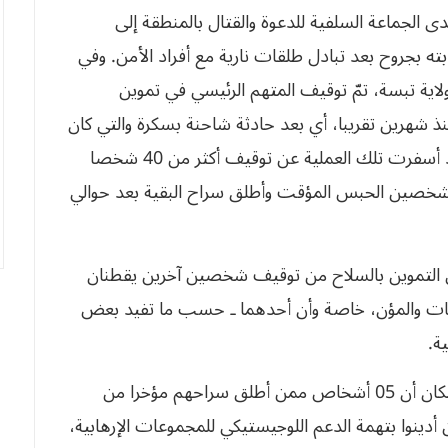
دى الجماعة السلفية للدعوة والقتال بالمنطقة إلى
ته بجروح بعد تبادل طلقات نارية مع أفراد الأمن. وفي
ية تبسة، تمّ توقيف المتهم الرئيسي في تموين
منذ شهرين تقريبا، أي بعد حادثة شاحنة بسكرة والتي كان
على متنها كميات معتبرة من الأسلحة المتنوعة وقد أسفرت تلك العملية عن توقيف أكثر من 40 شخصا
في التموين بالسلاح من توقيف شخصين آخرين يقطنان
لومات والمؤن، خاصة وأن أحدهما ـ حسب ما تفيد بعض
ة.
وبالموازاة مع ذلك، أفادت أخبار مُتواترة من عين المكان أن 05 أشخاص ممن أطلق سراحهم مؤخرا من
أدينوا بتهمة الدعم اللوجيستيكي للمجموعات الإرهابية،