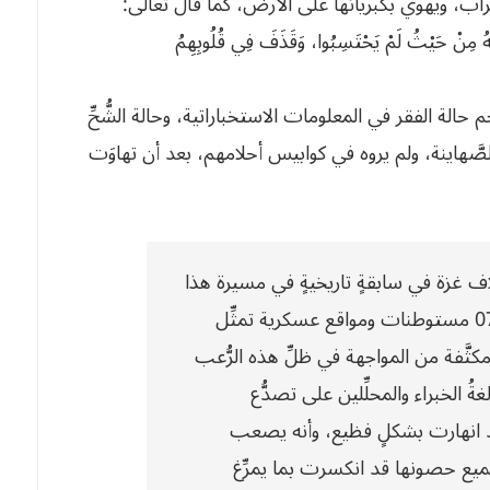
اب، ويهوي بكبريائها على الأرض، كما قال تعالى:
للَّهُ مِنْ حَيْثُ لَمْ يَحْتَسِبُوا، وَقَذَفَ فِي قُلُوبِهِمُ
م حالة الفقر في المعلومات الاستخباراتية، وحالة الشُّحِّ
صَّهاينة، ولم يروه في كوابيس أحلامهم، بعد أن تهاوَت
اف غزة في سابقةٍ تاريخيةٍ في مسيرة هذا
الصِّراع منذ 1948م، بالسَّيطرة على 07 مستوطنات ومواقع عسكرية تمثِّل
كثَّفة من المواجهة في ظلِّ هذه الرُّعب
ُ الخبراء والمحلِّلين على تصدُّع
 قد انهارت بشكلٍ فظيع، وأنه يصعب
 جميع حصونها قد انكسرت بما يمرِّغ