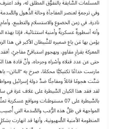
المسلَّمات السَّابقة بالتفوُّق المطلق له، وقد اعترف
وفي ترجمةٍ لعنصر المفاجأة وحالة الذُّهول والصَّدم
نادرة، في زمن الخضوع والاستسلام والتطبيع، وأمام ذل
وأنه أسطورةٌ عسكريةٌ وأمنية استثنائية، فإذا بهذه ال
يؤمن بها مَن باع ضميره للشَّيطان الأكبر في هذا الزمان
المعركة بقرارٍ مقاومٍ، وبهجومٍ استباقيٍّ مفاجئٍ، أفقد
حتى عن عدد قتلاه وأسْراه وجرحاه، وأنَّ قادة هذا الك
مارست خداعًا تكتيكيًّا محكمًا، صرخ به “الناتن– ي
شنَّت هجومًا قاتلاً ومفاجئًا ضدَّ دولة إسرائيل ومواطن
بالسَّيطرة على 07 مستوطنات ومواقع عسك
المواجهة في ظلِّ هذه الرُّعب والصَّدمة التي أُصيب ب
المنظومة الأمنية الصُّهيونية، وأنها قد انهارت بشكل