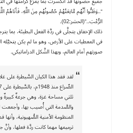
جميع حصونها قد انكسرت بما يمرِّغ كرامتها في التر
“..وَظَنُّوا أَنَّهُم مَّانِعَتُهُمْ حُصُونُهُم مِنَ اللَّهِ، فَأَتَاهُمُ ا
الرُّعْبَ..”(الحشر:02).
ذلك الإخفاق يتجلَّى في ردَّة الفعل البطيئة، بما يترج
في المعطيات على الأرض، وهو ما لم يكن يتخيَّله ال
صورتهم أمام العالم، وبهذا الشَّكل الدراماتيكي.
لقد فقد هذا الكيان السَّيطرة على غل
ثلثي مساحة غزة، وهي جرعةٌ كبيرةٌ وم
والصَّدمة التي أُصيب بها، وأجمعت لغة
المنظومة الأمنية الصُّهيونية، وأنها
ترميمها مهما كانت ردَّة فعلها، وأنَّ