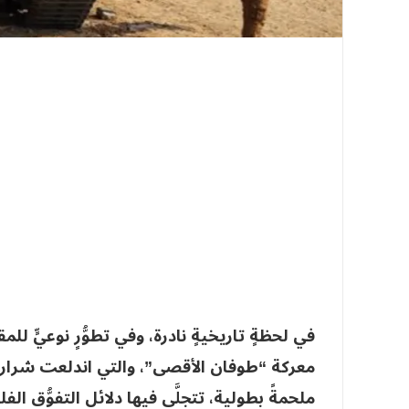
في لحظةٍ تاريخيةٍ نادرة، وفي تطوُّرٍ نوعيٍّ ل
ملحمةً بطولية، تتجلَّى فيها دلائل التفوُّق 