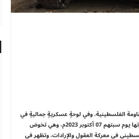
لمقاومة الفلسطينية، وفي لوحةٍ عسكريةٍ جماليةٍ في
معركة “طوفان الأقصى”، والتي اندلعت شرارتها يوم سبتهم 07 أكتوبر 2023م، وهي تخوض
الفلسطيني في معركة العقول والإرادات، وتظهر في