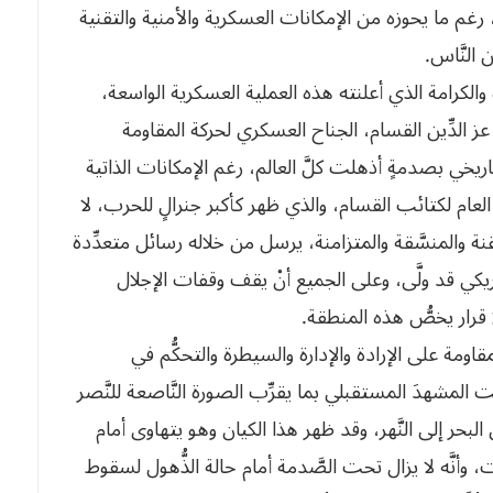
 رغم ما يحوزه من الإمكانات العسكرية والأمنية والتقنية
 النَّاس.
والكرامة الذي أعلنته هذه العملية العسكرية الواسعة،
د عز الدِّين القسام، الجناح العسكري لحركة المقاومة
خي بصدمةٍ أذهلت كلَّ العالم، رغم الإمكانات الذاتية
لعام لكتائب القسام، والذي ظهر كأكبر جنرالٍ للحرب، لا
والمنسَّقة والمتزامنة، يرسل من خلاله رسائل متعدِّدة
أمريكي قد ولَّى، وعلى الجميع أنْ يقف وقفات الإجلال
ِ قرار يخصُّ هذه المنطقة.
مة على الإرادة والإدارة والسيطرة والتحكُّم في
 المشهدَ المستقبلي بما يقرِّب الصورة النَّاصعة للنَّصر
لبحر إلى النَّهر، وقد ظهر هذا الكيان وهو يتهاوى أمام
، وأنَّه لا يزال تحت الصَّدمة أمام حالة الذُّهول لسقوط