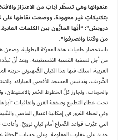
عنفوانها وهي تسطِّر آياتٍ من الاعتزاز والافت
بتكتيكاتٍ غير معهودة، ووضعت نقاطها على كا
درويش”: “أيُّها المارُّون بين الكلمات العابر
من وقتنا وانصرفوا”.
باستحضار خلفيات هذه المعركة البطولية، وضمن هذه ا
من أجل تصفية القضية الفلسطينية، وبعد أنْ تبدَّدت أو
العربية، امتلك فيها هذا الكيان الصُّهيوني حريته ا
الشَّريف، وتدنيس المسجد الأقصى المبارك، والاعتدا
والحرمات، وتجاوز كلِّ الخطوط الحُمر بالاستيطان، وتحت
تحت غطاء التطبيع وصفقة القرن واتفاقيات “أبراها
وفي لحظة الغرور في إمكانية اغتيال الماضي والسَّ
التي غيَّرت قواعد الصِّراع أمام كيانٍ نوويٍّ، وأع
جديد على عقارب المقاومة، وعلى حساب “لحظة غرور” 