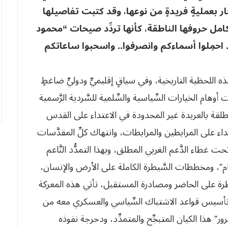
خار بعمليةٍ فريدةٍ من نوعها، وقد كتبت تفاصيلها
مل حروفها الناطقة، كأنها تردِّد صيحات “محمود
ة.. احمِلوا أسماءكم وانصرفوا.. واسحبوا ساعاتكم
للحظية التاريخية، وفي سياقٍ إقليميٍّ ودوليٍّ ضاغطٍ
هام الخيارات السِّياسية والسِّلمية للسَّردية الرَّسمية
لمطلقة بالعربدة غير المحدودة في الاعتداء على القدس
ء على المرابطين والمرابطات، وانتهاك كلِّ المقدَّسات
 غطاء الدَّعم الغربي المطلق، وبهذا التمدُّد النَّاعم
م”، ومخططات السَّيطرة الكاملة على الأرض والإنسان،
يطرة على الحاضر ومصادرة المستقبل، تأتي هذه المعركة
ادت تأسيس قواعد الاشتباك السِّياسي والعسكري معه من
هذا الكيان المتبجِّح والمتمدِّد، ودحرجة نفوذه