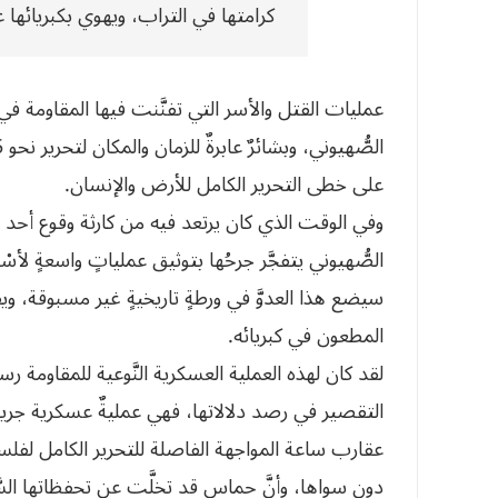
كرامتها في التراب، ويهوي بكبريائها 
عمليات القتل والأسر التي تفنَّنت فيها المقاومة في 
على خطى التحرير الكامل للأرض والإنسان.
وفي الوقت الذي كان يرتعد فيه من كارثة وقوع أحد جنود
الصُّهيوني يتفجَّر جرحُها بتوثيق عملياتٍ واسعةٍ لأس
سيضع هذا العدوَّ في ورطةٍ تاريخيةٍ غير مسبوقة، و
المطعون في كبريائه.
لقد كان لهذه العملية العسكرية النَّوعية للمقاومة رسا
التقصير في رصد دلالاتها، فهي عمليةٌ عسكرية جريئة
عقارب ساعة المواجهة الفاصلة للتحرير الكامل لفل
دون سواها، وأنَّ حماس قد تخلَّت عن تحفظاتها السَّ