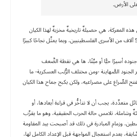
على الأرض.
هذه المعركة، هي حصيلةٌ تاريخيةٌ مخزيةٌ لهذا الكيان
الصُّهيوني، وبشائرٌ عابرةٌ للزمان والمكان لتحرير نحو 5 آلاف من الأسرى الفلسطينيين، وبما يمثِّل نجاحًا كبيرًا
ه أسيرًا حيًّا أو ميِّتًا، ها هي نقطة الضَّعف
ْر الجنود الصَّهاينة -ومن مختلف الرُّتب العسكرية- ما
يفتح الصِّراع على مصراعيه، ولكن بكبح جماح هذا الكيان
ئل متعدِّدة، يجب أن لا نتأخُّر في قراءة أبعادها، أو
ٌ وشاملة، تلامس حالة الحرب الحقيقية، وهو ما يقرِّب
سطين، وزمام المبادرة في ذلك قد أصبحت بيد المقاومة
ابقة، بعدم استعجال المواجهة قبل الإعداد الكامل لها،