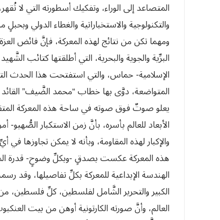
المتصاعد إلى الوراء، وتفكيك أسطورته التي لا تُقهر،
والتكنولوجية والاستخباراتية والغطاء الدولي وبحبلٍ من
ومهما تكن من نتائج لهذه المعركة، فإنَّ فائض العزة 
البرِّية والجوية والبحرية، التي أطلقتها كتائب الشَّهي
الإسلامية- حماس، والتي استفتحت هذا الحدث التاري
المتواضعة، دوَّى بها خطاب “محمد الضَّيف” القائد ا
يعلو صوتٌ فوق صوته في ساحة هذه المعركة المتقنة 
الأبعاد للعالم بأسره، بأنَّ زمن الاستكبار الصُّهيو- 
والإكبار لهذه المقاومة، وبأنه لا يمكن تجاوزها في أيّ
هذه المعركة عكست بصدقٍ -وبكلِّ وضوحٍ- قدرة المقاو
الهندسة الإبداعية للمعركة بكلِّ تفاصيلها، وقد رسمت
الكبير والتحرير الشَّامل لفلسطين، كلِّ فلسطين، من ا
العالم، وأنَّ صورته الكارتونية أوهن من بيت العنكبوت