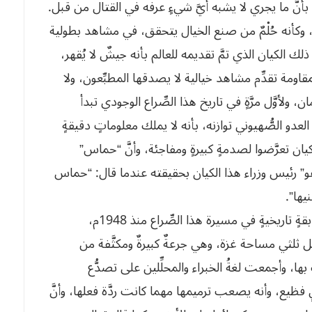
 بأنَّ ما يجري لا يشبه أيَّ شيءٍ عرفه في القتال من قبل.
ة، وكأنه حُلْمٌ من صنع الخيال يتحقق، في مشاهد بطولية
ك الكيان الذي تمَّ تقديمه للعالم بأنه جيشٌ لا يُقهر،
مقاومة تقدِّم مشاهد خيالية لا يصدقها المطبِّعون، ولا
، ولأوَّل مرَّةٍ في تاريخ هذا الصِّراع الوجودي تبدأ
 العدو الصُّهيوني توازنه، بأنه لا يملك معلوماتٍ دقيقةٍ
يان تعرَّضوا لصدمةٍ كبيرةٍ ومفاجئة، وأنَّ “حماس”
اهو” رئيس وزراء هذا الكيان بحقيقته عندما قال: “حماس
يها”.
لقد فقد هذا الكيان السَّيطرة على غلاف غزة في سابقةٍ تاريخيةٍ في مسيرة هذا الصِّراع منذ 1948م،
رية تمثِّل ثلثي مساحة غزة، وهي جرعةٌ كبيرةٌ ومكثَّفة من
ها، وأجمعت لغةُ الخبراء والمحلِّلين على تصدُّع
ٍ فظيع، وأنه يصعب ترميمها مهما كانت ردَّة فعلها، وأنَّ