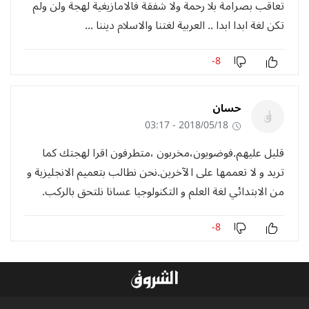
تعاقب بصرامة بلا رحمة ولا شفقة فالامازيغية لهجة ولن ولم
تكن لغة ابدا ابدا .. العربية لغتنا والاسلام ديننا ...
-8
حسان
2018/05/18 - 03:17
قليل عليهم.فوضويون،مخربون ،متطرفون اقرا لهجتك كما
تريد و لا تعممها على الآخرين.نحن نطالب بتعميم الانجليزية و
من الابتدائي لغة العلم و التكنولوجيا عسانا نلتحق بالركب.
-8