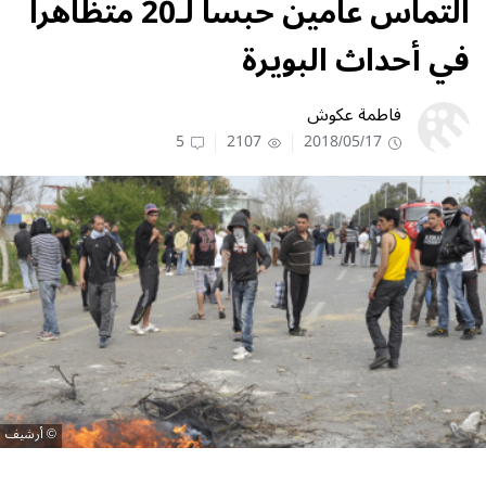
التماس عامين حبسا لـ20 متظاهرا
في أحداث البويرة
فاطمة عكوش
5
2107
2018/05/17
أرشيف